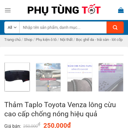
Skip
to
content
Tìm
kiếm:
/
/
/
/
Trang chủ
Shop
Phụ kiện ô tô
Nội thất
Bọc ghế da - trải sàn - lót cốp
Thảm Taplo Toyota Venza lông cừu
cao cấp chống nóng hiệu quả
₫
Original
₫
Current
250,000
Giá bán:
250,000