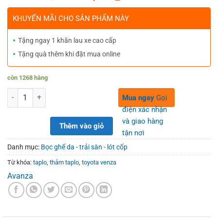
price
price
was:
is:
KHUYẾN MÃI CHO SẢN PHẨM NÀY
250,000₫.
250,000₫.
Tặng ngay 1 khăn lau xe cao cấp
Tặng quà thêm khi đặt mua online
còn 1268 hàng
Số lượng
Mua ngay
Gọi
điện xác nhận
và giao hàng
Thêm vào giỏ
tận nơi
Danh mục:
Bọc ghế da - trải sàn - lót cốp
Từ khóa:
taplo
,
thảm taplo
,
toyota venza
Avanza