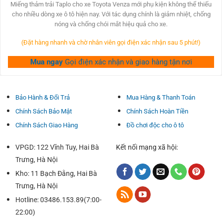
was:
is:
Miếng thảm trải Taplo cho xe Toyota Venza mới phụ kiện không thể thiếu
250,000₫.
250,000₫.
cho nhiều dòng xe ô tô hiện nay. Với tác dụng chính là giảm nhiệt, chống
nóng và chống chói mắt hiệu quả cho xe.
(Đặt hàng nhanh và chờ nhân viên gọi điện xác nhận sau 5 phút!)
Mua ngay
Gọi điện xác nhận và giao hàng tận nơi
Bảo Hành & Đổi Trả
Mua Hàng & Thanh Toán
Thảm lót sàn taplo xe Toyota Venza
mới là phụ kiện không
thể thiếu của nhiều dòng xe hiện nay.
Chính Sách Bảo Mật
Chính Sách Hoàn Tiền
Chức năng chính là làm mát nội thất xe, chống nóng,
Chính Sách Giao Hàng
Đồ chơi độc cho ô tô
chống chói.
VPGD: 122 Vĩnh Tuy, Hai Bà
Kết nối mạng xã hội:
Hơn nữa, nỉ không thấm nước và dễ dàng vệ sinh.
Trưng, Hà Nội
Điều này rất hữu ích khi bảng điều khiển là nơi bị nước
hoặc thức ăn làm bẩn.
Kho: 11 Bạch Đằng, Hai Bà
Không thể không kể đến một chức năng của ốp táp lô là
Trưng, Hà Nội
bảo vệ bề mặt táp lô khỏi những vết trầy xước đáng tiếc do
Hotline: 03486.153.89(7:00-
đồ vật gây ra.
22:00)
Kẻ thù của taplo ô tô là ánh nắng mặt trời. Vì