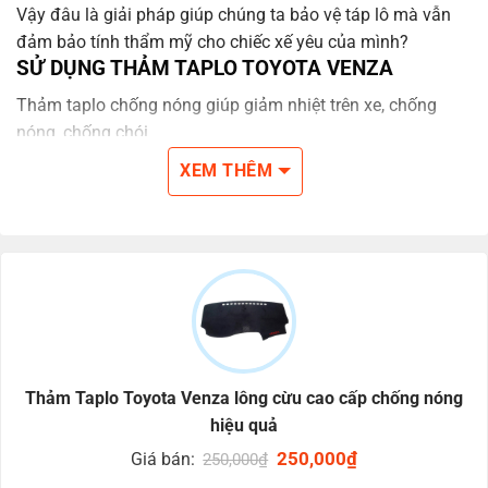
Vậy đâu là giải pháp giúp chúng ta bảo vệ táp lô mà vẫn
đảm bảo tính thẩm mỹ cho chiếc xế yêu của mình?
SỬ DỤNG THẢM TAPLO TOYOTA VENZA
Thảm taplo chống nóng giúp giảm nhiệt trên xe, chống
nóng, chống chói.
Giúp bảo vệ bề mặt taplo khỏi vết rạn, trầy xước và hư
XEM THÊM
hỏng do quá trình sử dụng.
Thảm Taplo Toyota Venza lông cừu cao cấp chống nóng
hiệu quả
Original
250,000
₫
Current
Giá bán:
250,000
₫
price
price