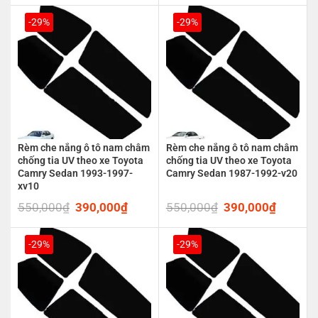
was:
is:
was:
is:
550,000₫.
390,000₫.
550,000₫.
390,00
-29%
-29%
Rèm che nắng ô tô nam châm
Rèm che nắng ô tô nam châm
chống tia UV theo xe Toyota
chống tia UV theo xe Toyota
Camry Sedan 1993-1997-
Camry Sedan 1987-1992-v20
xv10
550,000
₫
Original
390,000
₫
Current
550,000
₫
Original
390,000
₫
Current
price
price
price
price
was:
is:
was:
is:
550,000₫.
390,000₫.
550,000₫.
390,00
-29%
-29%