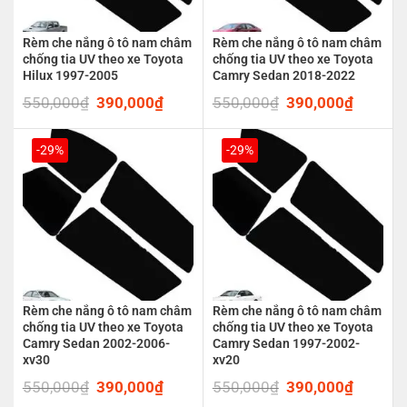
Rèm che nắng ô tô nam châm
Rèm che nắng ô tô nam châm
chống tia UV theo xe Toyota
chống tia UV theo xe Toyota
Hilux 1997-2005
Camry Sedan 2018-2022
550,000
₫
Original
390,000
₫
Current
550,000
₫
Original
390,000
₫
Current
price
price
price
price
was:
is:
was:
is:
550,000₫.
390,000₫.
550,000₫.
390,00
-29%
-29%
Rèm che nắng ô tô nam châm
Rèm che nắng ô tô nam châm
chống tia UV theo xe Toyota
chống tia UV theo xe Toyota
Camry Sedan 2002-2006-
Camry Sedan 1997-2002-
xv30
xv20
550,000
₫
Original
390,000
₫
Current
550,000
₫
Original
390,000
₫
Current
price
price
price
price