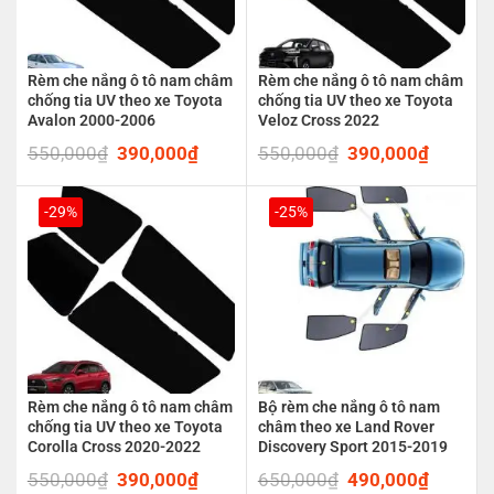
Rèm che nắng ô tô nam châm
Rèm che nắng ô tô nam châm
chống tia UV theo xe Toyota
chống tia UV theo xe Toyota
Avalon 2000-2006
Veloz Cross 2022
550,000
₫
Original
390,000
₫
Current
550,000
₫
Original
390,000
₫
Current
price
price
price
price
was:
is:
was:
is:
550,000₫.
390,000₫.
550,000₫.
390,00
-29%
-25%
Rèm che nắng ô tô nam châm
Bộ rèm che nắng ô tô nam
chống tia UV theo xe Toyota
châm theo xe Land Rover
Corolla Cross 2020-2022
Discovery Sport 2015-2019
550,000
₫
Original
390,000
₫
Current
650,000
₫
Original
490,000
₫
Current