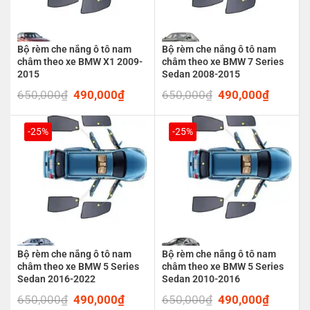
Bộ rèm che nắng ô tô nam
Bộ rèm che nắng ô tô nam
châm theo xe BMW X1 2009-
châm theo xe BMW 7 Series
2015
Sedan 2008-2015
650,000
₫
Original
490,000
₫
Current
650,000
₫
Original
490,000
₫
Current
price
price
price
price
was:
is:
was:
is:
650,000₫.
490,000₫.
650,000₫.
490,00
-25%
-25%
Bộ rèm che nắng ô tô nam
Bộ rèm che nắng ô tô nam
châm theo xe BMW 5 Series
châm theo xe BMW 5 Series
Sedan 2016-2022
Sedan 2010-2016
650,000
₫
Original
490,000
₫
Current
650,000
₫
Original
490,000
₫
Current