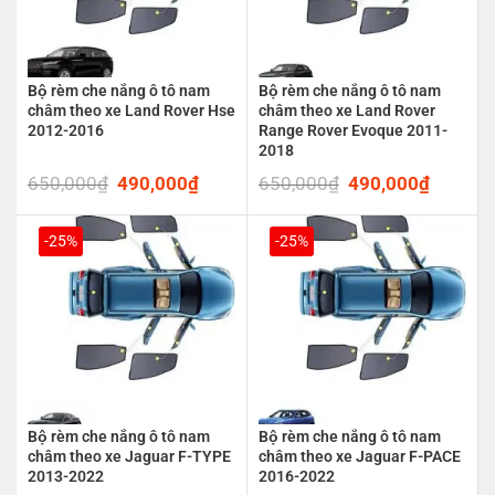
Bộ rèm che nắng ô tô nam
Bộ rèm che nắng ô tô nam
châm theo xe Land Rover Hse
châm theo xe Land Rover
2012-2016
Range Rover Evoque 2011-
2018
650,000
₫
Original
490,000
₫
Current
650,000
₫
Original
490,000
₫
Current
price
price
price
price
was:
is:
was:
is:
650,000₫.
490,000₫.
650,000₫.
490,00
-25%
-25%
Bộ rèm che nắng ô tô nam
Bộ rèm che nắng ô tô nam
châm theo xe Jaguar F-TYPE
châm theo xe Jaguar F-PACE
2013-2022
2016-2022