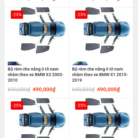
price
price
price
price
was:
is:
was:
is:
650,000₫.
490,000₫.
650,000₫.
490,00
-25%
-25%
Bộ rèm che nắng ô tô nam
Bộ rèm che nắng ô tô nam
châm theo xe BMW X3 2003-
châm theo xe BMW X1 2015-
2010
2019
650,000
₫
Original
490,000
₫
Current
650,000
₫
Original
490,000
₫
Current
price
price
price
price
was:
is:
was:
is:
650,000₫.
490,000₫.
650,000₫.
490,00
-25%
-25%