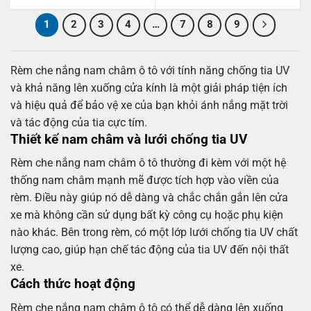
price
price
price
price
was:
is:
was:
is:
650,000₫.
490,000₫.
650,000₫.
490,00
1
2
3
4
…
7
8
9
Rèm che nắng nam châm ô tô với tính năng chống tia UV
và khả năng lên xuống cửa kính là một giải pháp tiện ích
và hiệu quả để bảo vệ xe của bạn khỏi ánh nắng mặt trời
và tác động của tia cực tím.
Thiết kế nam châm và lưới chống tia UV
Rèm che nắng nam châm ô tô thường đi kèm với một hệ
thống nam châm mạnh mẽ được tích hợp vào viền của
rèm. Điều này giúp nó dễ dàng và chắc chắn gắn lên cửa
xe mà không cần sử dụng bất kỳ công cụ hoặc phụ kiện
nào khác. Bên trong rèm, có một lớp lưới chống tia UV chất
lượng cao, giúp hạn chế tác động của tia UV đến nội thất
xe.
Cách thức hoạt động
Rèm che nắng nam châm ô tô có thể dễ dàng lên xuống