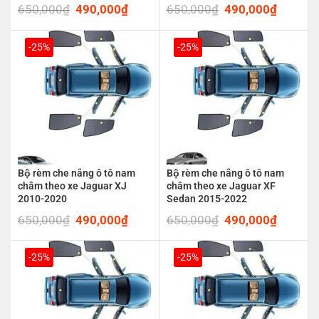
650,000
₫
Original
490,000
₫
Current
650,000
₫
Original
490,000
₫
Current
price
price
price
price
was:
is:
was:
is:
650,000₫.
490,000₫.
650,000₫.
490,00
-25%
-25%
Bộ rèm che nắng ô tô nam
Bộ rèm che nắng ô tô nam
châm theo xe Jaguar XJ
châm theo xe Jaguar XF
2010-2020
Sedan 2015-2022
650,000
₫
Original
490,000
₫
Current
650,000
₫
Original
490,000
₫
Current
price
price
price
price
was:
is:
was:
is:
650,000₫.
490,000₫.
650,000₫.
490,00
-25%
-25%