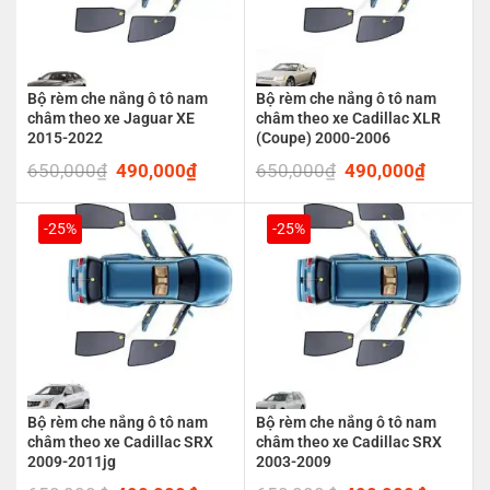
Bộ rèm che nắng ô tô nam
Bộ rèm che nắng ô tô nam
châm theo xe Jaguar XE
châm theo xe Cadillac XLR
2015-2022
(Coupe) 2000-2006
650,000
₫
Original
490,000
₫
Current
650,000
₫
Original
490,000
₫
Current
price
price
price
price
was:
is:
was:
is:
650,000₫.
490,000₫.
650,000₫.
490,00
-25%
-25%
Bộ rèm che nắng ô tô nam
Bộ rèm che nắng ô tô nam
châm theo xe Cadillac SRX
châm theo xe Cadillac SRX
2009-2011jg
2003-2009