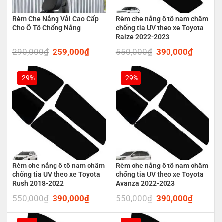
Rèm Che Nắng Vải Cao Cấp
Rèm che nắng ô tô nam châm
Cho Ô Tô Chống Nắng
chống tia UV theo xe Toyota
Raize 2022-2023
290,000
₫
Original
259,000
₫
Current
550,000
₫
Original
390,000
₫
Current
price
price
price
price
was:
is:
was:
is:
290,000₫.
259,000₫.
550,000₫.
390,00
-29%
-29%
Rèm che nắng ô tô nam châm
Rèm che nắng ô tô nam châm
chống tia UV theo xe Toyota
chống tia UV theo xe Toyota
Rush 2018-2022
Avanza 2022-2023
550,000
₫
Original
390,000
₫
Current
550,000
₫
Original
390,000
₫
Current
price
price
price
price
was:
is:
was:
is: