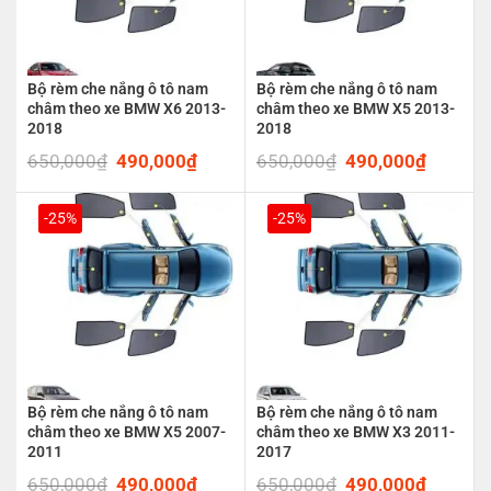
Bộ rèm che nắng ô tô nam
Bộ rèm che nắng ô tô nam
châm theo xe BMW X6 2013-
châm theo xe BMW X5 2013-
2018
2018
650,000
₫
Original
490,000
₫
Current
650,000
₫
Original
490,000
₫
Current
price
price
price
price
was:
is:
was:
is:
650,000₫.
490,000₫.
650,000₫.
490,00
-25%
-25%
Bộ rèm che nắng ô tô nam
Bộ rèm che nắng ô tô nam
châm theo xe BMW X5 2007-
châm theo xe BMW X3 2011-
2011
2017
650,000
₫
Original
490,000
₫
Current
650,000
₫
Original
490,000
₫
Current