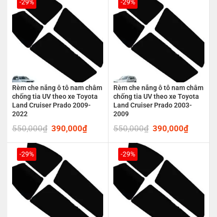
550,000₫.
390,000₫.
550,000₫.
390,00
-29%
-29%
Rèm che nắng ô tô nam châm
Rèm che nắng ô tô nam châm
chống tia UV theo xe Toyota
chống tia UV theo xe Toyota
Land Cruiser Prado 2009-
Land Cruiser Prado 2003-
2022
2009
550,000
₫
Original
390,000
₫
Current
550,000
₫
Original
390,000
₫
Current
price
price
price
price
was:
is:
was:
is:
550,000₫.
390,000₫.
550,000₫.
390,00
-29%
-29%