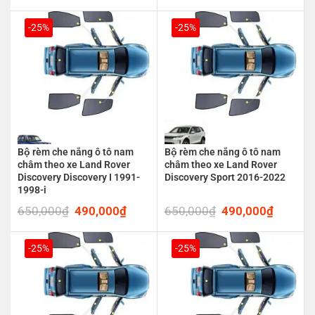
price
price
price
price
was:
is:
was:
is:
550,000₫.
390,000₫.
650,000₫.
490,00
-25%
-25%
Bộ rèm che nắng ô tô nam
Bộ rèm che nắng ô tô nam
châm theo xe Land Rover
châm theo xe Land Rover
Discovery Discovery I 1991-
Discovery Sport 2016-2022
1998-i
650,000
₫
Original
490,000
₫
Current
650,000
₫
Original
490,000
₫
Current
price
price
price
price
was:
is:
was:
is:
650,000₫.
490,000₫.
650,000₫.
490,00
-25%
-25%