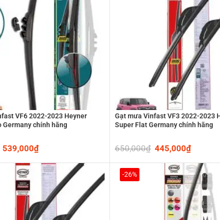
nfast VF6 2022-2023 Heyner
Gạt mưa Vinfast VF3 2022-2023 
o Germany chính hãng
Super Flat Germany chính hãng
Original
539,000
₫
Current
650,000
₫
Original
445,000
₫
Current
price
price
price
price
was:
is:
was:
is:
710,000₫.
539,000₫.
650,000₫.
445,00
-26%