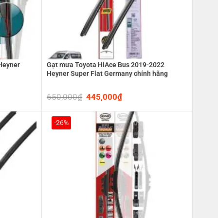
Heyner
Gạt mưa Toyota HiAce Bus 2019-2022
Heyner Super Flat Germany chính hãng
650,000
₫
Original
445,000
₫
Current
price
price
was:
is:
0₫.
650,000₫.
445,000₫.
-26%