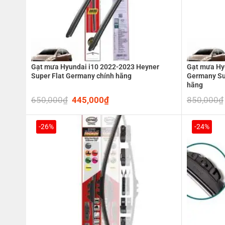
Gạt mưa Hyundai i10 2022-2023 Heyner
Gạt mưa Hy
Super Flat Germany chính hãng
Germany Su
hãng
650,000
₫
Original
445,000
₫
Current
850,000
₫
price
price
was:
is:
650,000₫.
445,000₫.
-26%
-24%