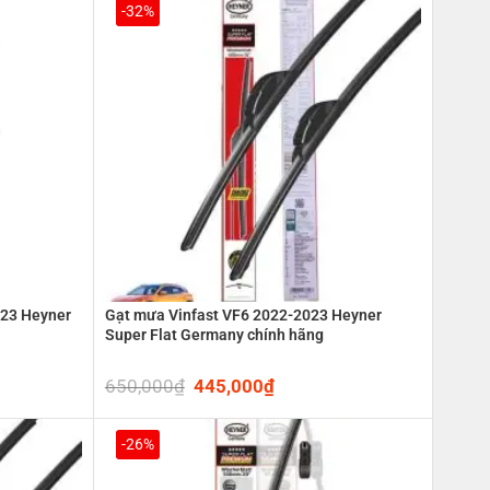
0₫.
650,000₫.
445,000₫.
-32%
023 Heyner
Gạt mưa Vinfast VF6 2022-2023 Heyner
Super Flat Germany chính hãng
650,000
₫
Original
445,000
₫
Current
price
price
was:
is:
0₫.
650,000₫.
445,000₫.
-26%