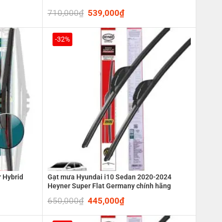
710,000
₫
Original
539,000
₫
Current
price
price
was:
is:
0₫.
710,000₫.
539,000₫.
-32%
 Hybrid
Gạt mưa Hyundai i10 Sedan 2020-2024
Heyner Super Flat Germany chính hãng
650,000
₫
Original
445,000
₫
Current
price
price
was:
is: