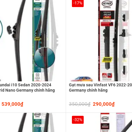
850,000₫.
625,000₫.
710,000₫.
539,00
-17%
undai i10 Sedan 2020-2024
Gạt mưa sau Vinfast VF6 2022-2
rid Nano Germany chính hãng
Germany chính hãng
Original
539,000
₫
Current
350,000
₫
Original
290,000
₫
Current
price
price
price
price
was:
is:
was:
is:
710,000₫.
539,000₫.
350,000₫.
290,00
-32%