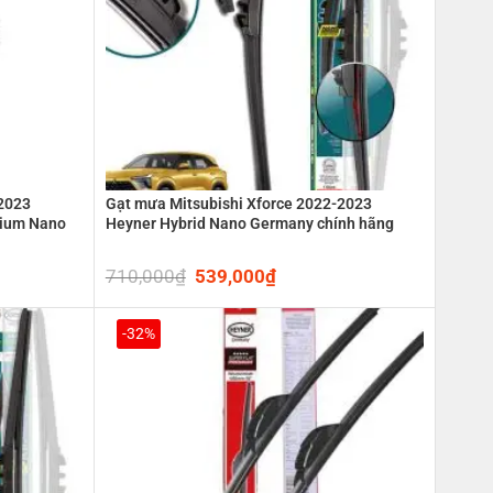
-2023
Gạt mưa Mitsubishi Xforce 2022-2023
mium Nano
Heyner Hybrid Nano Germany chính hãng
710,000
₫
Original
539,000
₫
Current
price
price
was:
is:
0₫.
710,000₫.
539,000₫.
-32%