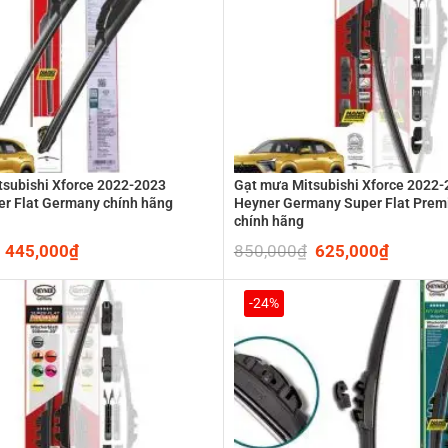
subishi Xforce 2022-2023
Gạt mưa Mitsubishi Xforce 2022
r Flat Germany chính hãng
Heyner Germany Super Flat Pre
chính hãng
Original
445,000
₫
Current
850,000
₫
Original
625,000
₫
Current
price
price
price
price
was:
is:
was:
is:
650,000₫.
445,000₫.
850,000₫.
625,00
-24%