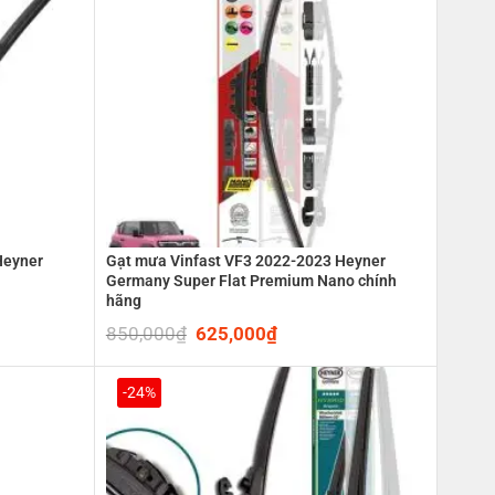
Heyner
Gạt mưa Vinfast VF3 2022-2023 Heyner
Germany Super Flat Premium Nano chính
hãng
850,000
₫
Original
625,000
₫
Current
price
price
was:
is:
0₫.
850,000₫.
625,000₫.
-24%