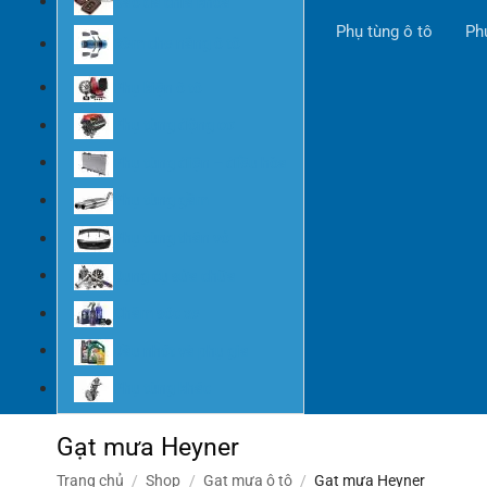
Bao da chìa khóa
Phụ tùng ô tô
Ph
Rèm che nắng ô tô
Phụ kiện ô tô
Phụ tùng động cơ
Phụ tùng điện – điều hòa
Phụ tùng gầm
Phụ tùng thân vỏ
Dụng cụ sửa chữa
Chăm sóc xe
Dầu nhớt và phụ gia
Phụ tùng khác
Gạt mưa Heyner
Trang chủ
/
Shop
/
Gạt mưa ô tô
/
Gạt mưa Heyner