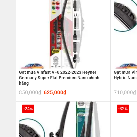
Gạt mưa Vinfast VF6 2022-2023 Heyner
Gạt mưa Vi
Germany Super Flat Premium Nano chính
Hybrid Nan
hãng
850,000
₫
Original
625,000
₫
Current
710,000
₫
price
price
was:
is:
850,000₫.
625,000₫.
-24%
-32%