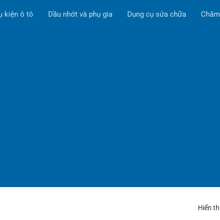
ụ kiện ô tô
Dầu nhớt và phụ gia
Dụng cụ sửa chữa
Chăm
Hiển th