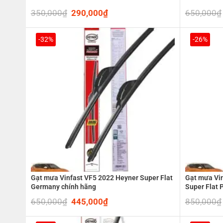
350,000
₫
Original
290,000
₫
Current
650,000
₫
price
price
was:
is:
350,000₫.
290,000₫.
-32%
-26%
Gạt mưa Vinfast VF5 2022 Heyner Super Flat
Gạt mưa Vi
Germany chính hãng
Super Flat
650,000
₫
Original
445,000
₫
Current
850,000
₫
price
price
was:
is: