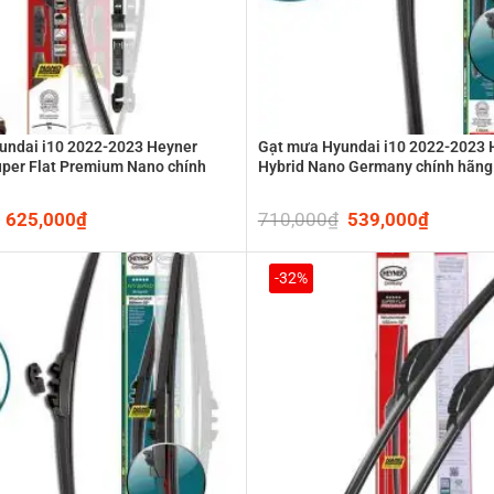
undai i10 2022-2023 Heyner
Gạt mưa Hyundai i10 2022-2023 
per Flat Premium Nano chính
Hybrid Nano Germany chính hãng
Original
625,000
₫
Current
710,000
₫
Original
539,000
₫
Current
price
price
price
price
was:
is:
was:
is:
850,000₫.
625,000₫.
710,000₫.
539,00
-32%