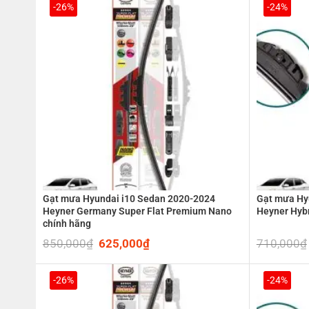
650,000₫.
445,000₫.
-26%
-24%
Gạt mưa Hyundai i10 Sedan 2020-2024
Gạt mưa Hy
Heyner Germany Super Flat Premium Nano
Heyner Hyb
chính hãng
850,000
₫
Original
625,000
₫
Current
710,000
₫
price
price
was:
is:
850,000₫.
625,000₫.
-26%
-24%