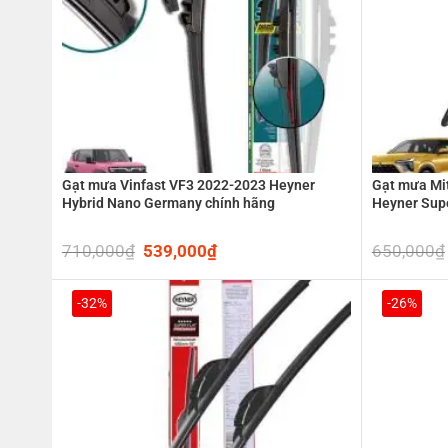
Gạt mưa Vinfast VF3 2022-2023 Heyner
Gạt mưa Mit
Hybrid Nano Germany chính hãng
Heyner Supe
710,000
₫
Original
539,000
₫
Current
650,000
₫
price
price
was:
is:
710,000₫.
539,000₫.
-32%
-26%