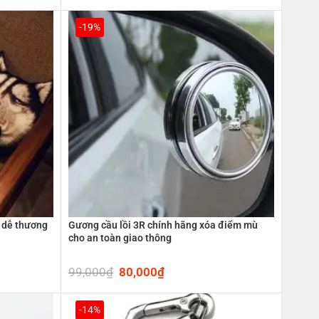
price
price
was:
is:
45,000₫.
29,000₫.
-19%
o dễ thương
Gương cầu lồi 3R chính hãng xóa điểm mù
cho an toàn giao thông
99,000
₫
Original
80,000
₫
Current
price
price
was:
is:
0₫.
99,000₫.
80,000₫.
-14%