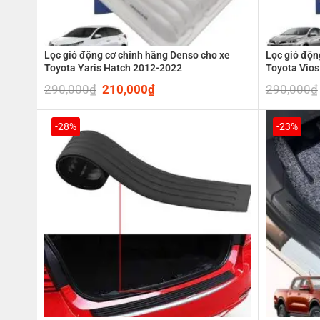
Lọc gió động cơ chính hãng Denso cho xe
Lọc gió độn
Toyota Yaris Hatch 2012-2022
Toyota Vio
290,000
₫
Original
210,000
₫
Current
290,000
₫
price
price
was:
is:
290,000₫.
210,000₫.
-28%
-23%