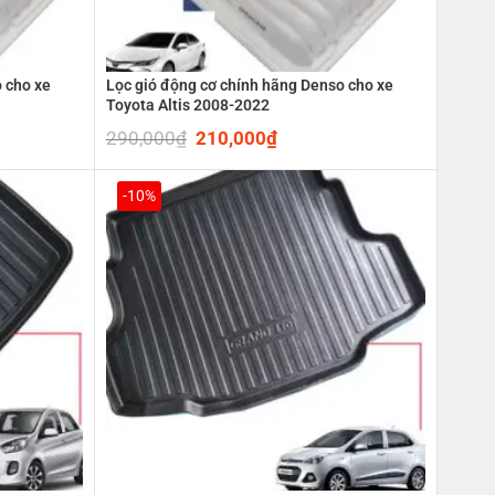
 cho xe
Lọc gió động cơ chính hãng Denso cho xe
Toyota Altis 2008-2022
290,000
₫
Original
210,000
₫
Current
price
price
was:
is:
0₫.
290,000₫.
210,000₫.
-10%