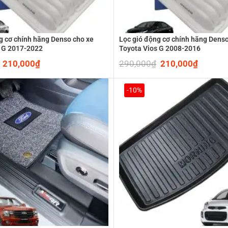
g cơ chính hãng Denso cho xe
Lọc gió động cơ chính hãng Denso
s G 2017-2022
Toyota Vios G 2008-2016
Original
210,000
₫
Current
290,000
₫
Original
210,000
₫
Current
price
price
price
price
was:
is:
was:
is:
290,000₫.
210,000₫.
290,000₫.
210,00
-10%