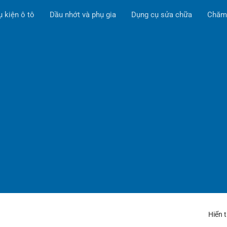
ụ kiện ô tô
Dầu nhớt và phụ gia
Dụng cụ sửa chữa
Chăm
Hiển 