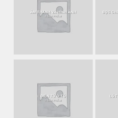
ÂM THANH VÀ HÌNH ẢNH
BỌC GHẾ
4 SẢN PHẨM
ĐIỆN TỬ Ô TÔ
LÓT
2 SẢN PHẨM