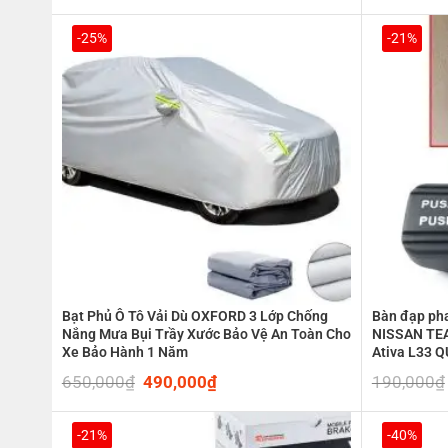
price
price
was:
is:
390,000₫.
340,000₫.
-25%
-21%
Bạt Phủ Ô Tô Vải Dù OXFORD 3 Lớp Chống
Bàn đạp pha
Nắng Mưa Bụi Trầy Xước Bảo Vệ An Toàn Cho
NISSAN TE
Xe Bảo Hành 1 Năm
Ativa L33 
650,000
₫
Original
490,000
₫
Current
190,000
₫
price
price
was:
is:
650,000₫.
490,000₫.
-21%
-40%