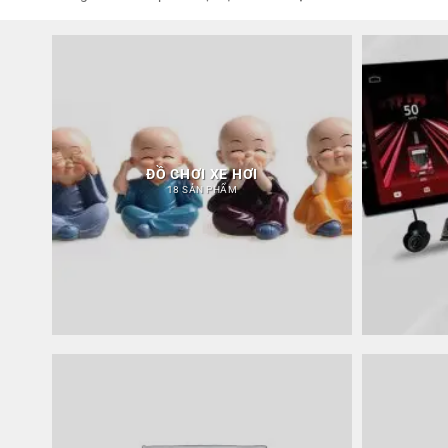
ĐỒ CHƠI XE HƠI
18 SẢN PHẨM