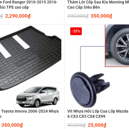
n Ford Ranger 2010-2015 2016-
Thảm Lót Cốp Sau Kia Morning N
đúc TPE cao cấp
Cao Cấp Siêu Bền
₫
Original
2,290,000
₫
Current
390,000
₫
Original
350,000
₫
Current
price
price
price
price
was:
is:
was:
is:
2,990,000₫.
2,290,000₫.
390,000₫.
350,00
-38%
u Toyota Innova 2006-2024 Nhựa
Vít Nhựa Hốc Lốp Cua Lốp Mazda
p
6 CX3 CX5 CX8 CX99
Original
350,000
₫
Current
40,000
₫
Original
25,000
₫
Current