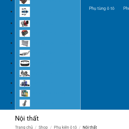
Bao da chìa khóa
Phụ tùng ô tô
Ph
Rèm che nắng ô tô
Phụ kiện ô tô
Phụ tùng động cơ
Phụ tùng điện – điều hòa
Phụ tùng gầm
Phụ tùng thân vỏ
Dụng cụ sửa chữa
Chăm sóc xe
Dầu nhớt và phụ gia
Phụ tùng khác
Nội thất
Trang chủ
/
Shop
/
Phụ kiện ô tô
/
Nội thất