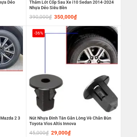
hựa Dẻo
Thảm Lót Cốp Sau Xe i10 Sedan 2014-2024
Nhựa Dẻo Siêu Bền
390,000
₫
Original
350,000
₫
Current
price
price
was:
is:
0₫.
390,000₫.
350,000₫.
-36%
 Mazda 2 3
Nút Nhựa Đinh Tán Gắn Lòng Vè Chắn Bùn
Toyota Vios Altis Innova
45,000
₫
Original
29,000
₫
Current