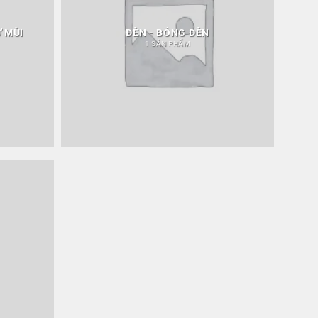
Ử MÙI
ĐÈN - BÓNG ĐÈN
1 SẢN PHẨM