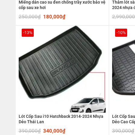
Miếng dán cao su đen chống trầy xước bảo vệ
Thảm lót sà
cốp sau xe hơi
2024 nhựa 
250,000
₫
Original
180,000
₫
Current
2,990,000
price
price
was:
is:
250,000₫.
180,000₫.
-13%
-10%
Lót Cốp Sau i10 Hatchback 2014-2024 Nhựa
Lót Cốp Sa
Dẻo Thái Lan
Dẻo Cao Cấ
390,000
₫
Original
340,000
₫
Current
390,000
₫