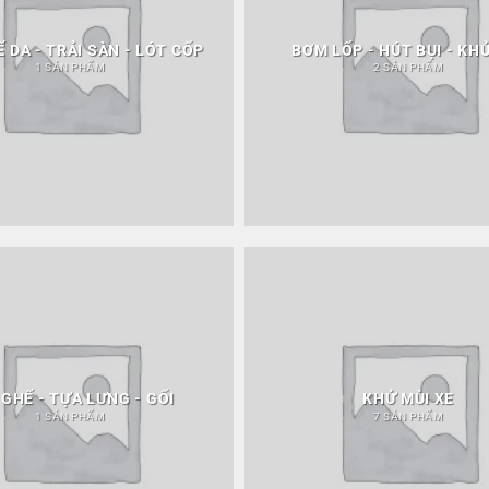
 DA - TRẢI SÀN - LÓT CỐP
BƠM LỐP - HÚT BỤI - KH
1 SẢN PHẨM
2 SẢN PHẨM
 GHẾ - TỰA LƯNG - GỐI
KHỬ MÙI XE
1 SẢN PHẨM
7 SẢN PHẨM