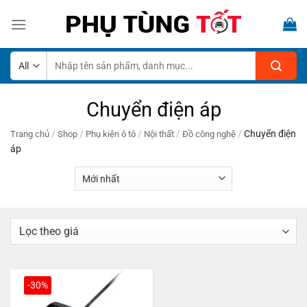
Skip
to
content
Tìm
kiếm:
Chuyển điện áp
/
/
/
/
/
Chuyển điện
Trang chủ
Shop
Phụ kiện ô tô
Nội thất
Đồ công nghệ
áp
-30%