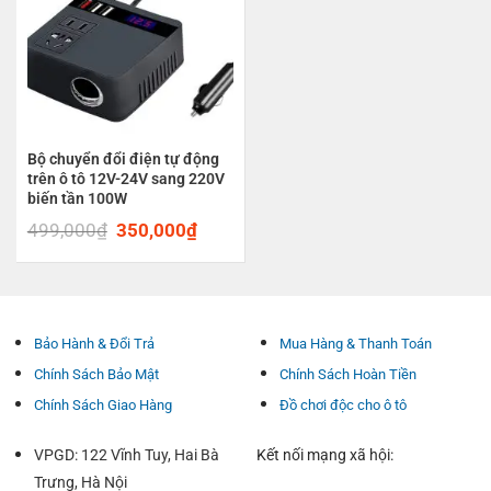
Bộ chuyển đổi điện tự động
trên ô tô 12V-24V sang 220V
biến tần 100W
499,000
₫
Original
350,000
₫
Current
price
price
was:
is:
499,000₫.
350,000₫.
Bảo Hành & Đổi Trả
Mua Hàng & Thanh Toán
Chính Sách Bảo Mật
Chính Sách Hoàn Tiền
Chính Sách Giao Hàng
Đồ chơi độc cho ô tô
VPGD: 122 Vĩnh Tuy, Hai Bà
Kết nối mạng xã hội:
Trưng, Hà Nội