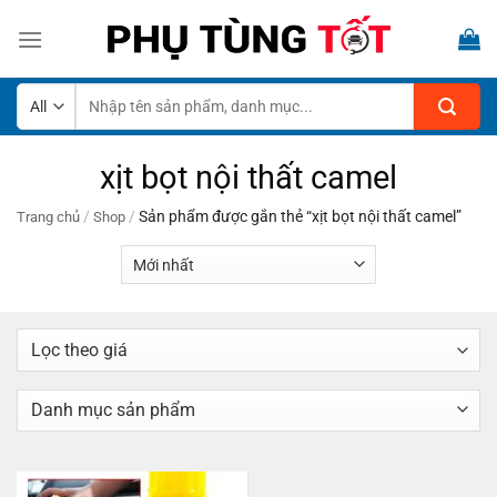
Skip
to
content
Tìm
kiếm:
xịt bọt nội thất camel
/
/
Sản phẩm được gắn thẻ “xịt bọt nội thất camel”
Trang chủ
Shop