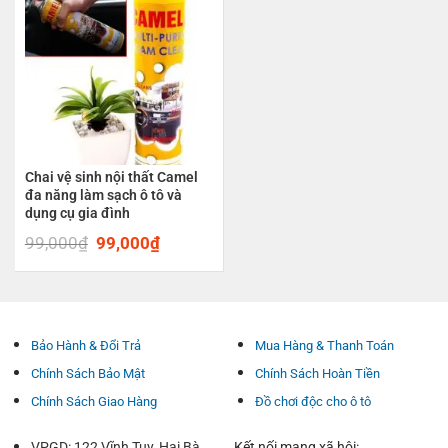
Chai vệ sinh nội thất Camel
đa năng làm sạch ô tô và
dụng cụ gia đình
99,000
₫
Original
99,000
₫
Current
price
price
was:
is:
99,000₫.
99,000₫.
Bảo Hành & Đổi Trả
Mua Hàng & Thanh Toán
Chính Sách Bảo Mật
Chính Sách Hoàn Tiền
Chính Sách Giao Hàng
Đồ chơi độc cho ô tô
VPGD: 122 Vĩnh Tuy, Hai Bà
Kết nối mạng xã hội: