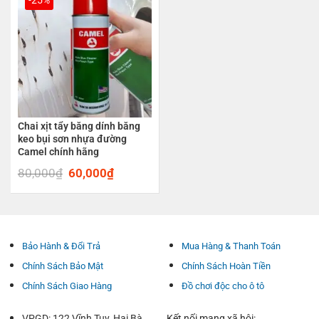
Chai xịt tẩy băng dính băng
keo bụi sơn nhựa đường
Camel chính hãng
80,000
₫
Original
60,000
₫
Current
price
price
was:
is:
80,000₫.
60,000₫.
Bảo Hành & Đổi Trả
Mua Hàng & Thanh Toán
Chính Sách Bảo Mật
Chính Sách Hoàn Tiền
Chính Sách Giao Hàng
Đồ chơi độc cho ô tô
VPGD: 122 Vĩnh Tuy, Hai Bà
Kết nối mạng xã hội: