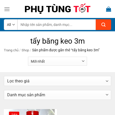
Skip
to
content
Tìm
kiếm:
tẩy băng keo 3m
/
/
Sản phẩm được gắn thẻ “tẩy băng keo 3m”
Trang chủ
Shop
-25%