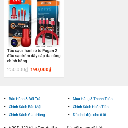
Tẩu sạc nhanh ô tô Pugan 2
đầu sạc kèm dây cáp đa năng
chính hãng
250,000
₫
Original
190,000
₫
Current
price
price
was:
is:
250,000₫.
190,000₫.
Bảo Hành & Đổi Trả
Mua Hàng & Thanh Toán
Chính Sách Bảo Mật
Chính Sách Hoàn Tiền
Chính Sách Giao Hàng
Đồ chơi độc cho ô tô
VPGD: 122 Vĩnh Tuy, Hai Bà
Kết nối mạng xã hội: