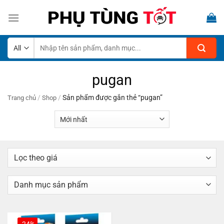
Skip
to
content
Tìm
kiếm:
pugan
/
/
Sản phẩm được gắn thẻ “pugan”
Trang chủ
Shop
-24%