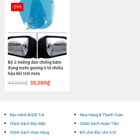
-29%
Bộ 2 miếng dán chống bám
đọng nước gương ô tô chiếu
hậu khi trời mưa
49,000
₫
Original
35,000
₫
Current
price
price
was:
is:
49,000₫.
35,000₫.
Bảo Hành & Đổi Trả
Mua Hàng & Thanh Toán
Chính Sách Bảo Mật
Chính Sách Hoàn Tiền
Chính Sách Giao Hàng
Đồ chơi độc cho ô tô