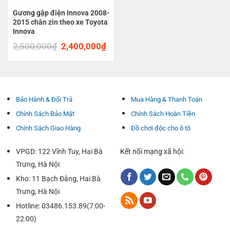
Gương gập điện Innova 2008-
2015 chân zin theo xe Toyota
Innova
2,500,000
₫
Original
2,400,000
₫
Current
price
price
was:
is:
2,500,000₫.
2,400,000₫.
Bảo Hành & Đổi Trả
Mua Hàng & Thanh Toán
Chính Sách Bảo Mật
Chính Sách Hoàn Tiền
Chính Sách Giao Hàng
Đồ chơi độc cho ô tô
VPGD: 122 Vĩnh Tuy, Hai Bà
Kết nối mạng xã hội:
Trưng, Hà Nội
Kho: 11 Bạch Đằng, Hai Bà
Trưng, Hà Nội
Hotline: 03486.153.89(7:00-
22:00)