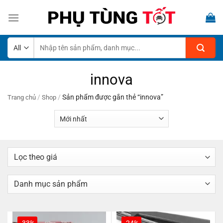
Skip
to
content
Tìm
kiếm:
innova
/
/
Sản phẩm được gắn thẻ “innova”
Trang chủ
Shop
-33%
-24%