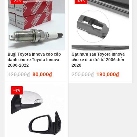
Bugi Toyota Innova cao cấp
Gạt mưa sau Toyota Innova
dành cho xe Toyota Innova
cho xe ô tô đời từ 2006 đến
2006-2022
2020
120,000
₫
Original
80,000
₫
Current
250,000
₫
Original
190,000
₫
Current
price
price
price
price
was:
is:
was:
is:
120,000₫.
80,000₫.
250,000₫.
190,00
-4%