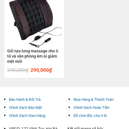
Gối tựa lưng massage cho ô
tô và văn phòng êm ái giảm
mệt mỏi
290,000
₫
Original
290,000
₫
Current
price
price
was:
is:
290,000₫.
290,000₫.
Bảo Hành & Đổi Trả
Mua Hàng & Thanh Toán
Chính Sách Bảo Mật
Chính Sách Hoàn Tiền
Chính Sách Giao Hàng
Đồ chơi độc cho ô tô
VPGD: 122 Vĩnh Tuy, Hai Bà
Kết nối mạng xã hội: