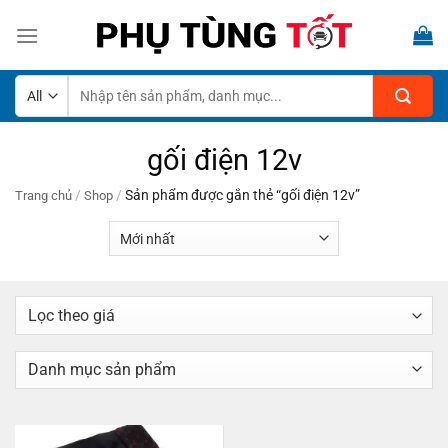
Skip
to
content
Tìm
kiếm:
gối điện 12v
/
/
Sản phẩm được gắn thẻ “gối điện 12v”
Trang chủ
Shop