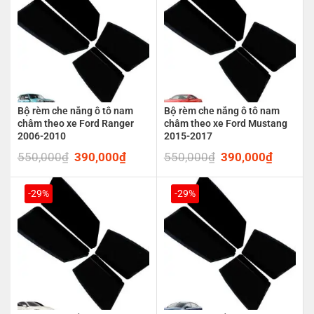
Bộ rèm che nắng ô tô nam
Bộ rèm che nắng ô tô nam
châm theo xe Ford Ranger
châm theo xe Ford Mustang
2006-2010
2015-2017
550,000
₫
Original
390,000
₫
Current
550,000
₫
Original
390,000
₫
Current
price
price
price
price
was:
is:
was:
is:
550,000₫.
390,000₫.
550,000₫.
390,00
-29%
-29%