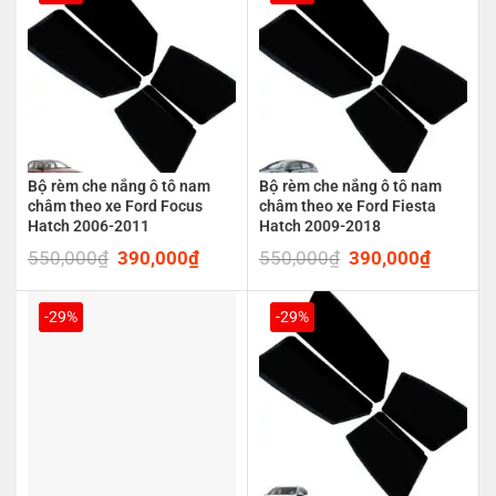
Bộ rèm che nắng ô tô nam
Bộ rèm che nắng ô tô nam
châm theo xe Ford Focus
châm theo xe Ford Fiesta
Hatch 2006-2011
Hatch 2009-2018
550,000
₫
Original
390,000
₫
Current
550,000
₫
Original
390,000
₫
Current
price
price
price
price
was:
is:
was:
is:
550,000₫.
390,000₫.
550,000₫.
390,00
-29%
-29%