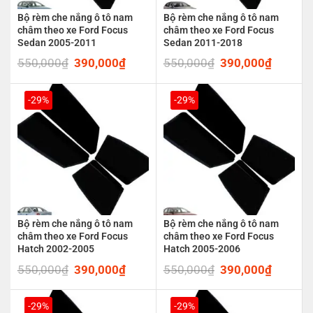
Bộ rèm che nắng ô tô nam
Bộ rèm che nắng ô tô nam
châm theo xe Ford Focus
châm theo xe Ford Focus
Sedan 2005-2011
Sedan 2011-2018
550,000
₫
Original
390,000
₫
Current
550,000
₫
Original
390,000
₫
Current
price
price
price
price
was:
is:
was:
is:
550,000₫.
390,000₫.
550,000₫.
390,00
-29%
-29%
Bộ rèm che nắng ô tô nam
Bộ rèm che nắng ô tô nam
châm theo xe Ford Focus
châm theo xe Ford Focus
Hatch 2002-2005
Hatch 2005-2006
550,000
₫
Original
390,000
₫
Current
550,000
₫
Original
390,000
₫
Current
price
price
price
price
was:
is:
was:
is:
550,000₫.
390,000₫.
550,000₫.
390,00
-29%
-29%