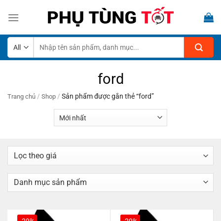
Skip
to
content
Tìm
kiếm:
ford
/
/
Sản phẩm được gắn thẻ “ford”
Trang chủ
Shop
-29%
-29%