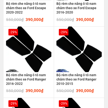
Bộ rèm che nắng ô tô nam
Bộ rèm che nắng ô tô nam
châm theo xe Ford Escape
châm theo xe Ford Escape
2020-2022
2016-2020
550,000
₫
Original
390,000
₫
Current
550,000
₫
Original
390,000
₫
Current
price
price
price
price
was:
is:
was:
is:
550,000₫.
390,000₫.
550,000₫.
390,00
-29%
-29%
Bộ rèm che nắng ô tô nam
Bộ rèm che nắng ô tô nam
châm theo xe Ford Ranger
châm theo xe Ford Ranger
2016-2022
2010-2015
550,000
₫
Original
390,000
₫
Current
550,000
₫
Original
390,000
₫
Current
price
price
price
price
was:
is:
was:
is:
550,000₫.
390,000₫.
550,000₫.
390,00
-29%
-29%