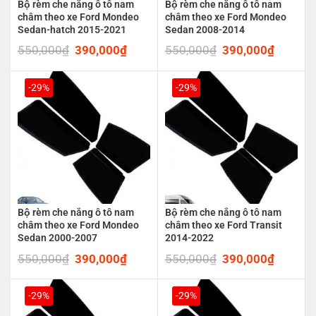
Bộ rèm che nắng ô tô nam
Bộ rèm che nắng ô tô nam
châm theo xe Ford Mondeo
châm theo xe Ford Mondeo
Sedan-hatch 2015-2021
Sedan 2008-2014
550,000
₫
Original
390,000
₫
Current
550,000
₫
Original
390,000
₫
Current
price
price
price
price
was:
is:
was:
is:
550,000₫.
390,000₫.
550,000₫.
390,00
-29%
-29%
Bộ rèm che nắng ô tô nam
Bộ rèm che nắng ô tô nam
châm theo xe Ford Mondeo
châm theo xe Ford Transit
Sedan 2000-2007
2014-2022
550,000
₫
Original
390,000
₫
Current
550,000
₫
Original
390,000
₫
Current
price
price
price
price
was:
is:
was:
is:
550,000₫.
390,000₫.
550,000₫.
390,00
-29%
-29%