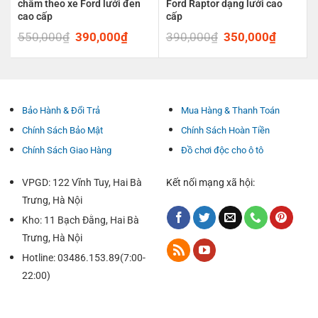
châm theo xe Ford lưới đen
Ford Raptor dạng lưới cao
cao cấp
cấp
550,000
₫
Original
390,000
₫
Current
390,000
₫
Original
350,000
₫
Current
price
price
price
price
was:
is:
was:
is:
550,000₫.
390,000₫.
390,000₫.
350,00
Bảo Hành & Đổi Trả
Mua Hàng & Thanh Toán
Chính Sách Bảo Mật
Chính Sách Hoàn Tiền
Chính Sách Giao Hàng
Đồ chơi độc cho ô tô
VPGD: 122 Vĩnh Tuy, Hai Bà
Kết nối mạng xã hội:
Trưng, Hà Nội
Kho: 11 Bạch Đằng, Hai Bà
Trưng, Hà Nội
Hotline: 03486.153.89(7:00-
22:00)