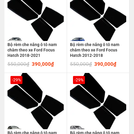
Bộ rèm che nắng ô tô nam
Bộ rèm che nắng ô tô nam
châm theo xe Ford Focus
châm theo xe Ford Focus
Hatch 2018-2021
Hatch 2012-2018
550,000
₫
Original
390,000
₫
Current
550,000
₫
Original
390,000
₫
Current
price
price
price
price
was:
is:
was:
is:
550,000₫.
390,000₫.
550,000₫.
390,00
-29%
-29%
Bộ rèm che nắng ô tô nam
Bộ rèm che nắng ô tô nam