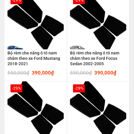
Bộ rèm che nắng ô tô nam
Bộ rèm che nắng ô tô nam
châm theo xe Ford Mustang
châm theo xe Ford Focus
2018-2021
Sedan 2002-2005
550,000
₫
Original
390,000
₫
Current
550,000
₫
Original
390,000
₫
Current
price
price
price
price
was:
is:
was:
is:
550,000₫.
390,000₫.
550,000₫.
390,00
-29%
-29%