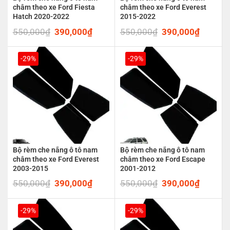
châm theo xe Ford Fiesta
châm theo xe Ford Everest
Hatch 2020-2022
2015-2022
550,000
₫
Original
390,000
₫
Current
550,000
₫
Original
390,000
₫
Current
price
price
price
price
was:
is:
was:
is:
550,000₫.
390,000₫.
550,000₫.
390,00
-29%
-29%
Bộ rèm che nắng ô tô nam
Bộ rèm che nắng ô tô nam
châm theo xe Ford Everest
châm theo xe Ford Escape
2003-2015
2001-2012
550,000
₫
Original
390,000
₫
Current
550,000
₫
Original
390,000
₫
Current
price
price
price
price
was:
is:
was:
is:
550,000₫.
390,000₫.
550,000₫.
390,00
-29%
-29%