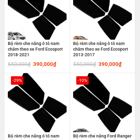
Bộ rèm che nắng ô tô nam
Bộ rèm che nắng ô tô nam
châm theo xe Ford Ecosport
châm theo xe Ford Ecosport
2018-2021
2013-2017
550,000
₫
Original
390,000
₫
Current
550,000
₫
Original
390,000
₫
Current
price
price
price
price
was:
is:
was:
is:
550,000₫.
390,000₫.
550,000₫.
390,00
-29%
-10%
Bộ rèm che nắng ô tô nam
Bộ rèm che nắng Ford Ranger