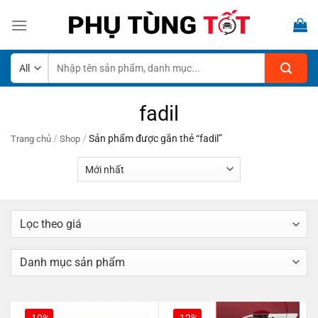
Skip
to
content
Tìm
kiếm:
fadil
/
/
Sản phẩm được gắn thẻ “fadil”
Trang chủ
Shop
-10%
-12%