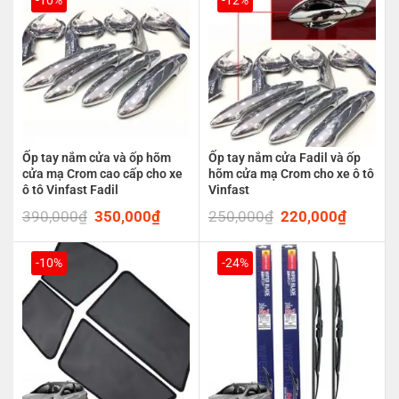
Ốp tay nắm cửa và ốp hõm
Ốp tay nắm cửa Fadil và ốp
cửa mạ Crom cao cấp cho xe
hõm cửa mạ Crom cho xe ô tô
ô tô Vinfast Fadil
Vinfast
390,000
₫
Original
350,000
₫
Current
250,000
₫
Original
220,000
₫
Current
price
price
price
price
was:
is:
was:
is:
390,000₫.
350,000₫.
250,000₫.
220,00
-10%
-24%