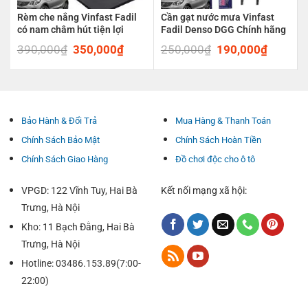
Rèm che nắng Vinfast Fadil
Cần gạt nước mưa Vinfast
có nam châm hút tiện lợi
Fadil Denso DGG Chính hãng
390,000
₫
Original
350,000
₫
Current
250,000
₫
Original
190,000
₫
Current
price
price
price
price
was:
is:
was:
is:
390,000₫.
350,000₫.
250,000₫.
190,00
Bảo Hành & Đổi Trả
Mua Hàng & Thanh Toán
Chính Sách Bảo Mật
Chính Sách Hoàn Tiền
Chính Sách Giao Hàng
Đồ chơi độc cho ô tô
VPGD: 122 Vĩnh Tuy, Hai Bà
Kết nối mạng xã hội:
Trưng, Hà Nội
Kho: 11 Bạch Đằng, Hai Bà
Trưng, Hà Nội
Hotline: 03486.153.89(7:00-
22:00)