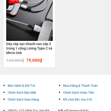
Dây cáp sạc nhanh cao cấp 3
trong 1 cổng Lining Type C và
Mirco Usb
129,000
₫
Original
79,000
₫
Current
price
price
was:
is:
129,000₫.
79,000₫.
Bảo Hành & Đổi Trả
Mua Hàng & Thanh Toán
Chính Sách Bảo Mật
Chính Sách Hoàn Tiền
Chính Sách Giao Hàng
Đồ chơi độc cho ô tô
VPGD: 122 Vĩnh Tuy, Hai Bà
Kết nối mạng xã hội: