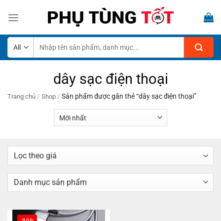
Skip
to
content
Tìm
kiếm:
dây sạc điện thoại
/
/
Sản phẩm được gắn thẻ “dây sạc điện thoại”
Trang chủ
Shop
-39%