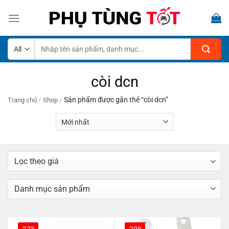
Skip
to
content
Tìm
kiếm:
còi dcn
/
/
Sản phẩm được gắn thẻ “còi dcn”
Trang chủ
Shop
-27%
-20%