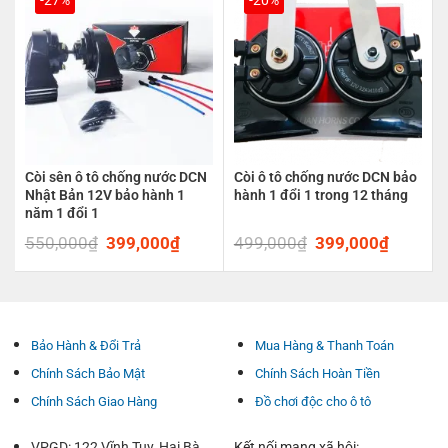
Còi sên ô tô chống nước DCN
Còi ô tô chống nước DCN bảo
Nhật Bản 12V bảo hành 1
hành 1 đổi 1 trong 12 tháng
năm 1 đổi 1
550,000
₫
Original
399,000
₫
Current
499,000
₫
Original
399,000
₫
Current
price
price
price
price
was:
is:
was:
is:
550,000₫.
399,000₫.
499,000₫.
399,00
Bảo Hành & Đổi Trả
Mua Hàng & Thanh Toán
Chính Sách Bảo Mật
Chính Sách Hoàn Tiền
Chính Sách Giao Hàng
Đồ chơi độc cho ô tô
VPGD: 122 Vĩnh Tuy, Hai Bà
Kết nối mạng xã hội: