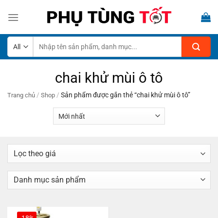
Skip
to
content
Tìm
kiếm:
chai khử mùi ô tô
/
/
Sản phẩm được gắn thẻ “chai khử mùi ô tô”
Trang chủ
Shop
-18%