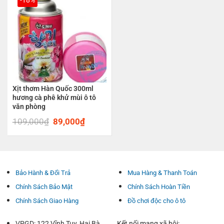
Xịt thơm Hàn Quốc 300ml
hương cà phê khử mùi ô tô
văn phòng
109,000
₫
Original
89,000
₫
Current
price
price
was:
is:
109,000₫.
89,000₫.
Bảo Hành & Đổi Trả
Mua Hàng & Thanh Toán
Chính Sách Bảo Mật
Chính Sách Hoàn Tiền
Chính Sách Giao Hàng
Đồ chơi độc cho ô tô
VPGD: 122 Vĩnh Tuy, Hai Bà
Kết nối mạng xã hội: