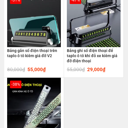
Bảng gắn số điện thoại trên
Bảng ghi số điện thoại để
taplo ô tô kiêm giá đỡ V2
taplo ô tô khi đỗ xe kiêm giá
đỡ điện thoại
80,000
₫
Original
55,000
₫
Current
55,000
₫
Original
29,000
₫
Current
price
price
price
price
was:
is:
was:
is:
80,000₫.
55,000₫.
55,000₫.
29,000₫.
-38%