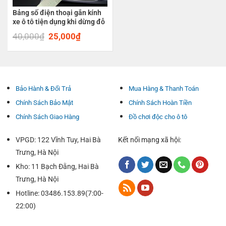
Bảng số điện thoại gắn kính
xe ô tô tiện dụng khi dừng đỗ
40,000
₫
Original
25,000
₫
Current
price
price
was:
is:
40,000₫.
25,000₫.
Bảo Hành & Đổi Trả
Mua Hàng & Thanh Toán
Chính Sách Bảo Mật
Chính Sách Hoàn Tiền
Chính Sách Giao Hàng
Đồ chơi độc cho ô tô
VPGD: 122 Vĩnh Tuy, Hai Bà
Kết nối mạng xã hội:
Trưng, Hà Nội
Kho: 11 Bạch Đằng, Hai Bà
Trưng, Hà Nội
Hotline: 03486.153.89(7:00-
22:00)