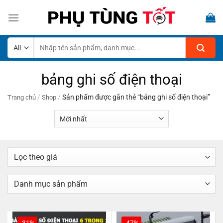
Skip
to
content
Tìm
kiếm:
bảng ghi số điện thoại
/
/
Sản phẩm được gắn thẻ “bảng ghi số điện thoại”
Trang chủ
Shop
-31%
-47%