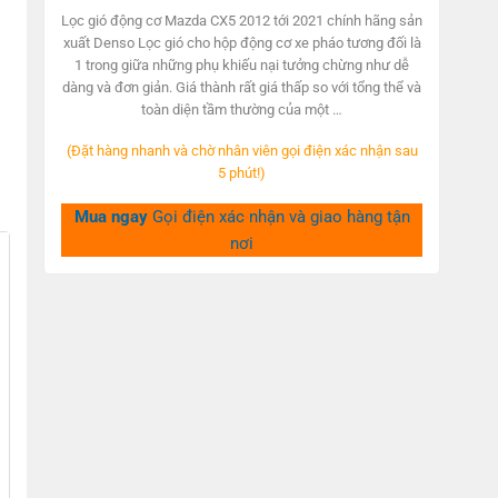
was:
is:
Lọc gió động cơ Mazda CX5 2012 tới 2021 chính hãng sản
350,000₫.
280,000₫.
xuất Denso Lọc gió cho hộp động cơ xe pháo tương đối là
1 trong giữa những phụ khiếu nại tưởng chừng như dễ
dàng và đơn giản. Giá thành rất giá thấp so với tổng thể và
toàn diện tầm thường của một …
(Đặt hàng nhanh và chờ nhân viên gọi điện xác nhận sau
5 phút!)
Mua ngay
Gọi điện xác nhận và giao hàng tận
nơi