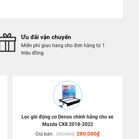
Ưu đãi vận chuyển
Miễn phí giao hàng cho đơn hàng từ 1
triệu đồng.
Lọc gió động cơ Denso chính hãng cho xe
Mazda CX8 2018-2022
Original
280,000
₫
Current
Giá bán:
350,000
₫
price
price