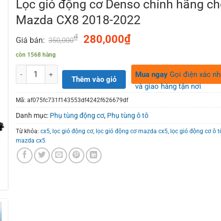
Lọc gió động cơ Denso chính hãng ch
Mazda CX8 2018-2022
₫
Original
₫
Current
280,000
Giá bán:
350,000
price
price
còn 1568 hàng
was:
is:
350,000₫.
280,000₫.
Số lượng
Mua ngay
Gọi điện xác n
Thêm vào giỏ
và giao hàng tận nơi
Mã:
af075fc731f143553df4242f626679df
Danh mục:
Phụ tùng động cơ
,
Phụ tùng ô tô
Từ khóa:
cx5
,
lọc gió động cơ
,
lọc gió động cơ mazda cx5
,
lọc gió động cơ ô t
mazda cx5