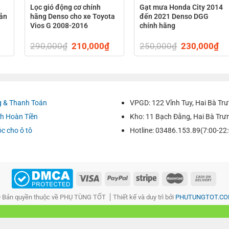
Lọc gió động cơ chính
Gạt mưa Honda City 2014
sản
hãng Denso cho xe Toyota
đến 2021 Denso DGG
Vios G 2008-2016
chính hãng
 ĐỘNG CƠ?
Current
290,000
₫
Original
210,000
₫
Current
250,000
₫
Original
230,000
₫
Cu
hải dọn dẹp vệ sinh thanh lọc gió cứ năm.000 km 1 lần và thay
price
price
price
price
pr
is:
was:
is:
was:
is:
.
250,000₫.
290,000₫.
210,000₫.
250,000₫.
23
iên độc hại, nhiều bụi bặm, đề nghị dọn dẹp thanh lọc gió sớm
 & Thanh Toán
VPGD: 122 Vĩnh Tuy, Hai Bà Trư
h Hoàn Tiền
Kho: 11 Bạch Đằng, Hai Bà Trư
ọc gió bị rách, ẩm xuất xắc khó khăn dọn dẹp và sắp xếp thì
ộc cho ô tô
Hotline: 03486.153.89(7:00-22
 (không tuân theo thời hạn) để hiểu thời điểm buộc phải thay
m, chưa yên cầu cụm tiến trình phức tạp đề xuất tài xế rất có th
 Bản quyền thuộc về PHỤ TÙNG TỐT
Thiết kế và duy trì bởi
PHUTUNGTOT.C
ĐỘNG CƠ DENSO CHÍNH HÃNG CHO XE