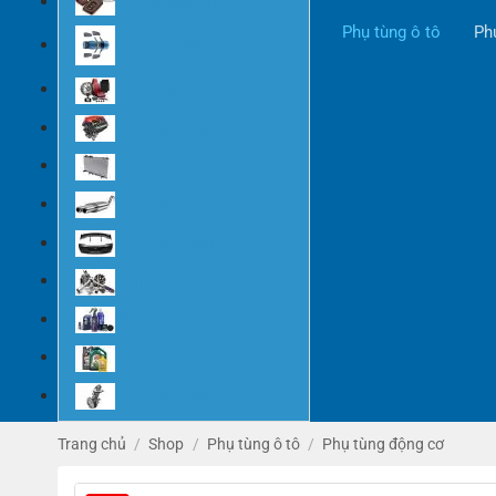
Bao da chìa khóa
Phụ tùng ô tô
Ph
Rèm che nắng ô tô
Phụ kiện ô tô
Phụ tùng động cơ
Phụ tùng điện – điều hòa
Phụ tùng gầm
Phụ tùng thân vỏ
Dụng cụ sửa chữa
Chăm sóc xe
Dầu nhớt và phụ gia
Phụ tùng khác
Trang chủ
/
Shop
/
Phụ tùng ô tô
/
Phụ tùng động cơ