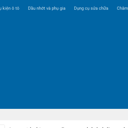
ụ kiện ô tô
Dầu nhớt và phụ gia
Dụng cụ sửa chữa
Chăm