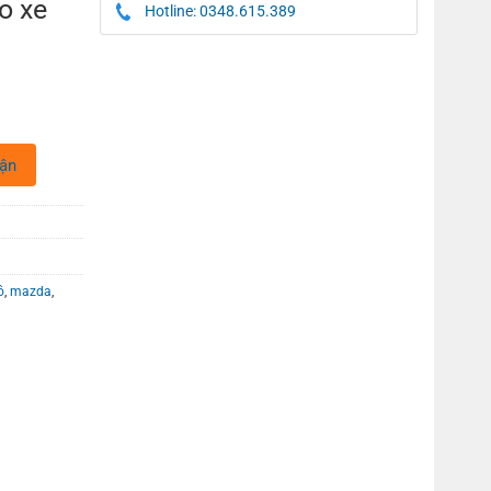
o xe
Hotline: 0348.615.389
hận
ô
,
mazda
,