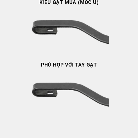
KIỂU GẠT MƯA (MÓC U)
PHÙ HỢP VỚI TAY GẠT