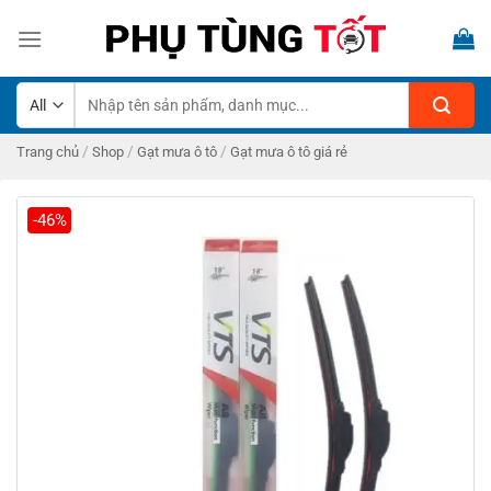
Skip
to
content
Tìm
kiếm:
/
/
/
Trang chủ
Shop
Gạt mưa ô tô
Gạt mưa ô tô giá rẻ
-46%