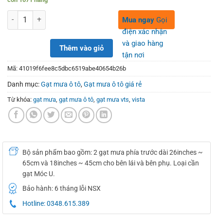
was:
is:
280,000₫.
150,000₫.
Số lượng
Mua ngay
Gọi
điện xác nhận
và giao hàng
Thêm vào giỏ
tận nơi
Mã:
41019f6fee8c5dbc6519abe40654b26b
Danh mục:
Gạt mưa ô tô
,
Gạt mưa ô tô giá rẻ
Từ khóa:
gạt mưa
,
gạt mưa ô tô
,
gạt mưa vts
,
vista
Bộ sản phẩm bao gồm: 2 gạt mưa phía trước dài 26inches ~
65cm và 18inches ~ 45cm cho bên lái và bên phụ. Loại cần
gạt Móc U.
Bảo hành: 6 tháng lỗi NSX
Hotline: 0348.615.389