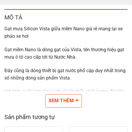
MÔ TẢ
Gạt mưa Silicon Vista giữa mềm Nano giá rẻ mang lại xe
pháo xe hơi
Gạt mềm Nano là dòng gạt của Vista, tên thương hiệu gạt
mưa ô tô cao cấp tới từ Nước Nhà.
Đây cũng là dòng thiết bị gạt nước phổ cập duy nhất trong
số những dòng sản phẩm Vista.
Với hiệu suất làm cho sạch sẽ tốt nhất, chất lượng độ bền
& thiết kế rất đẹp.
XEM THÊM
Gạt mưa mượt Vista được chế tạo dựa trên công nghệ Séc
Sản phẩm tương tự
đảm bảo chuẩn mức chất lượng tốt Âu Lục.