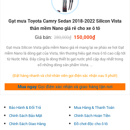
nước không còn cung ứng được điều kiện hơi hậu và nhu yếu tài xế
của người lái xe nên phải nỗ lực sớm.
Gạt mưa Toyota Camry Sedan 2018-2022 Silicon Vista
ƯU ĐIỂM CỦA GẠT MƯA TOYOTA CAMRY
thân mềm Nano giá rẻ cho xe ô tô
SEDAN 2018-2022
Original
150,000
₫
Current
Giá bán:
280,000
₫
– Cần gạt lớp nước mềm giúp phân bổ áp lực nặng nề
price
price
was:
is:
phần đa
Gạt mưa Silicon Vista giữa mềm Nano giá rẻ mang lại xe pháo xe hơi Gạt
280,000₫.
150,000₫.
mềm Nano là dòng gạt của Vista, tên thương hiệu gạt mưa ô tô cao cấp tới
– Bám trong kính giúp gạt nước êm ái và hiệu quả.
từ Nước Nhà. Đây cũng là dòng thiết bị gạt nước phổ cập duy nhất trong
– Cần gạt lớp nước silicone được làm tự gia công bằng chất liệu lưỡi
số những dòng sản phẩm Vista. …
gạt silicone mượt.
(Đặt hàng nhanh và chờ nhân viên gọi điện xác nhận sau 5 phút!)
– Có độ bầy hồi cao, giúp nên gạt nước chuyển động hiệu
quả rộng đối với lưỡi gạt cao su.
Mua ngay
Gọi điện xác nhận và giao hàng tận nơi
– Không những thế, thanh ngã khung người mềm quyến rũ
hơn hẳn.
– Cần gạt silicone thông thường bao gồm Ngân sách chi
Bảo Hành & Đổi Trả
Mua Hàng & Thanh Toán
tiêu cao hơn nữa yêu cầu gạt cao su mà tuổi lâu và chất
Chính Sách Bảo Mật
Chính Sách Hoàn Tiền
lượng độ bền gấp rất nhiều lần đề xuất gạt cao su thiên
Chính Sách Giao Hàng
Đồ chơi độc cho ô tô
nhiên.