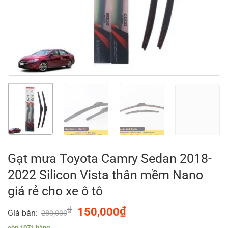
Gạt mưa Toyota Camry Sedan 2018-
2022 Silicon Vista thân mềm Nano
giá rẻ cho xe ô tô
₫
Original
₫
Current
150,000
Giá bán:
280,000
price
price
còn 1071 hàng