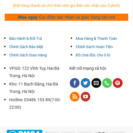
(Đặt hàng nhanh và chờ nhân viên gọi điện xác nhận sau 5 phút!)
Mua ngay
Gọi điện xác nhận và giao hàng tận nơi
Bảo Hành & Đổi Trả
Mua Hàng & Thanh Toán
Chính Sách Bảo Mật
Chính Sách Hoàn Tiền
Chính Sách Giao Hàng
Đồ chơi độc cho ô tô
VPGD: 122 Vĩnh Tuy, Hai Bà
Kết nối mạng xã hội:
Trưng, Hà Nội
Kho: 11 Bạch Đằng, Hai Bà
Trưng, Hà Nội
Lưỡi gạt BOSCH được thiết kế Gia Công cho tất cả những
Hotline: 03486.153.89(7:00-
người dùng có thể từ bỏ lắp ráp.
22:00)
Cấu tạo đặc biệt của gạt mưa BOSCH góp những thanh
dầm không biến thành ảnh hưởng bởi vì tuyết & băng.