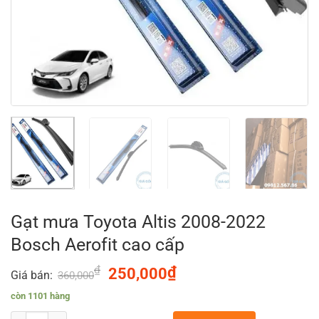
Gạt mưa Toyota Altis 2008-2022
Bosch Aerofit cao cấp
₫
Original
₫
Current
250,000
Giá bán:
360,000
price
price
còn 1101 hàng
was:
is: