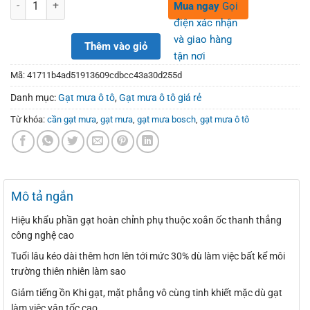
360,000₫.
250,000₫.
Số lượng
Mua ngay
Gọi
điện xác nhận
và giao hàng
Thêm vào giỏ
tận nơi
Mã:
41711b4ad51913609cdbcc43a30d255d
Danh mục:
Gạt mưa ô tô
,
Gạt mưa ô tô giá rẻ
Từ khóa:
cần gạt mưa
,
gạt mưa
,
gạt mưa bosch
,
gạt mưa ô tô
Mô tả ngắn
Hiệu khẩu phần gạt hoàn chỉnh phụ thuộc xoắn ốc thanh thẳng
công nghệ cao
Tuổi lâu kéo dài thêm hơn lên tới mức 30% dù làm việc bất kể môi
trường thiên nhiên làm sao
Giảm tiếng ồn Khi gạt, mặt phẳng vô cùng tinh khiết mặc dù gạt
làm việc vận tốc cao