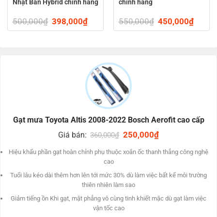
Nhật Bản Hybrid chính hãng
chính hãng
Qua bao lăm thăng trầm lịch sử vẻ vang cải cách và phát
ent
500,000
₫
Original
398,000
₫
Current
550,000
₫
Original
450,000
₫
Curren
triển của ngành ô tô, BOSCH sẽ đúc kết và tới hiện nay cho
price
price
price
price
ra đời các dụng cụ gạt nước kính lái xuất dung nhan duy
was:
is:
was:
is:
000₫.
500,000₫.
398,000₫.
550,000₫.
450,0
nhất.
Các chuyên gia phần nhiều nhận định cao chất lượng cao
của gạt mưa BOSCH.
Gạt mưa Toyota Altis 2008-2022 Bosch Aerofit cao cấp
THIẾT KẾ
Original
250,000
₫
Current
Giá bán:
360,000
₫
price
price
was:
is:
Hiệu khẩu phần gạt hoàn chỉnh phụ thuộc xoắn ốc thanh thẳng công nghệ
360,000₫.
250,000₫.
cao
Tuổi lâu kéo dài thêm hơn lên tới mức 30% dù làm việc bất kể môi trường
thiên nhiên làm sao
Giảm tiếng ồn Khi gạt, mặt phẳng vô cùng tinh khiết mặc dù gạt làm việc
vận tốc cao