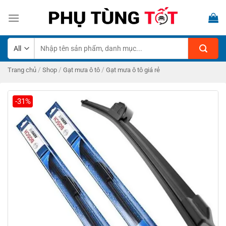
Skip
to
content
Tìm
kiếm:
/
/
/
Trang chủ
Shop
Gạt mưa ô tô
Gạt mưa ô tô giá rẻ
-31%