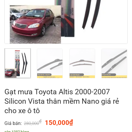
Gạt mưa Toyota Altis 2000-2007
Silicon Vista thân mềm Nano giá rẻ
cho xe ô tô
₫
Original
₫
Current
150,000
Giá bán:
280,000
price
price
còn 1237 hàng