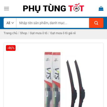
Skip
to
content
Tìm
kiếm:
/
/
/
Trang chủ
Shop
Gạt mưa ô tô
Gạt mưa ô tô giá rẻ
-46%