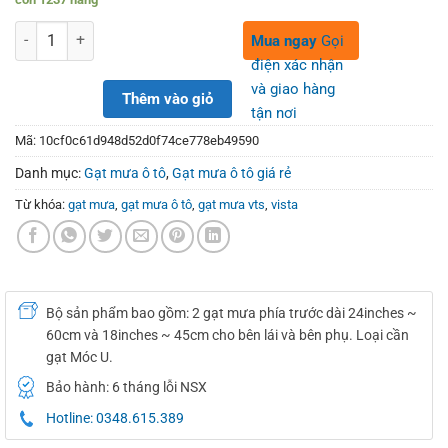
was:
is:
280,000₫.
150,000₫.
Số lượng
Mua ngay
Gọi
điện xác nhận
và giao hàng
Thêm vào giỏ
tận nơi
Mã:
10cf0c61d948d52d0f74ce778eb49590
Danh mục:
Gạt mưa ô tô
,
Gạt mưa ô tô giá rẻ
Từ khóa:
gạt mưa
,
gạt mưa ô tô
,
gạt mưa vts
,
vista
Bộ sản phẩm bao gồm: 2 gạt mưa phía trước dài 24inches ~
60cm và 18inches ~ 45cm cho bên lái và bên phụ. Loại cần
gạt Móc U.
Bảo hành: 6 tháng lỗi NSX
Hotline: 0348.615.389