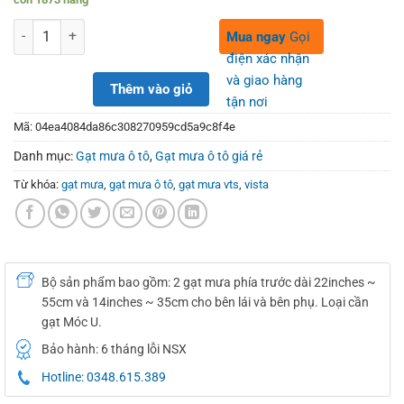
was:
is:
280,000₫.
150,000₫.
Số lượng
Mua ngay
Gọi
điện xác nhận
và giao hàng
Thêm vào giỏ
tận nơi
Mã:
04ea4084da86c308270959cd5a9c8f4e
Danh mục:
Gạt mưa ô tô
,
Gạt mưa ô tô giá rẻ
Từ khóa:
gạt mưa
,
gạt mưa ô tô
,
gạt mưa vts
,
vista
Bộ sản phẩm bao gồm: 2 gạt mưa phía trước dài 22inches ~
55cm và 14inches ~ 35cm cho bên lái và bên phụ. Loại cần
gạt Móc U.
Bảo hành: 6 tháng lỗi NSX
Hotline: 0348.615.389