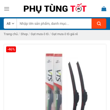
Skip
to
content
Tìm
kiếm:
/
/
/
Trang chủ
Shop
Gạt mưa ô tô
Gạt mưa ô tô giá rẻ
-46%