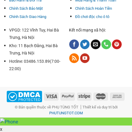
Bảo Hành & Đổi Trả
Mua Hàng & Thanh Toán
– Bản chất của chính nó khi là nhờ kết cấu thanh xương có
Chính Sách Bảo Mật
Chính Sách Hoàn Tiền
phong cách thiết kế hơi hễ học tập kết phù hợp với những
Chính Sách Giao Hàng
Đồ chơi độc cho ô tô
lưỡi silicon chất lượng cao đc che than chì nano.
VPGD: 122 Vĩnh Tuy, Hai Bà
Kết nối mạng xã hội:
Trưng, Hà Nội
Kho: 11 Bạch Đằng, Hai Bà
Trưng, Hà Nội
Hotline: 03486.153.89(7:00-
22:00)
© Bản quyền thuộc về PHỤ TÙNG TỐT
Thiết kế và duy trì bởi
PHUTUNGTOT.COM
x