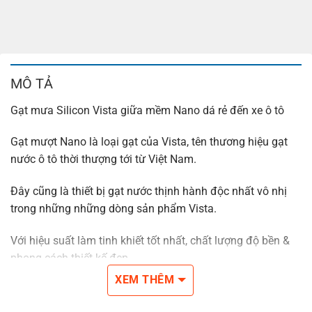
MÔ TẢ
Gạt mưa Silicon Vista giữa mềm Nano dá rẻ đến xe ô tô
Gạt mượt Nano là loại gạt của Vista, tên thương hiệu gạt
nước ô tô thời thượng tới từ Việt Nam.
Đây cũng là thiết bị gạt nước thịnh hành độc nhất vô nhị
trong những những dòng sản phẩm Vista.
Với hiệu suất làm tinh khiết tốt nhất, chất lượng độ bền &
phong cách thiết kế đẹp.
XEM THÊM
Gạt mưa mềm Vista đc chế tạo dựa trên công nghệ Séc
đảm bảo an toàn chuẩn mức chất lượng Âu Lục.