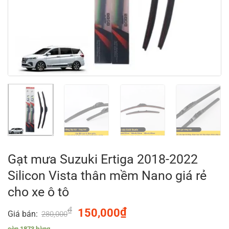
Gạt mưa Suzuki Ertiga 2018-2022
Silicon Vista thân mềm Nano giá rẻ
cho xe ô tô
₫
Original
₫
Current
150,000
Giá bán:
280,000
price
price
còn 1873 hàng