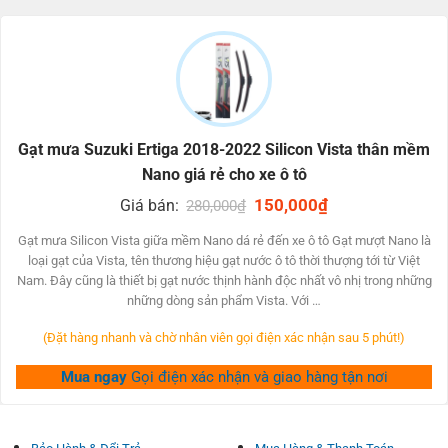
không thể đáp ứng được điều kiện khí hậu & yêu cầu tài xế của
người lái xe nên phải rứa sớm.
ƯU ĐIỂM CỦA GẠT MƯA SUZUKI ERTIGA 2018-
2022
– Cần gạt nước mượt góp phân bổ áp lực đè nén đông đảo
Gạt mưa Suzuki Ertiga 2018-2022 Silicon Vista thân mềm
Nano giá rẻ cho xe ô tô
– Bám vào kiếng góp gạt nước êm ả & công dụng.
– Cần gạt nước silicone được thiết kế trường đoản cú cấu tạo từ
Original
150,000
₫
Current
Giá bán:
280,000
₫
price
price
chất lưỡi gạt silicone mượt.
was:
is:
Gạt mưa Silicon Vista giữa mềm Nano dá rẻ đến xe ô tô Gạt mượt Nano là
– Có độ bọn hồi cao, góp nên gạt lớp nước chuyển động
280,000₫.
150,000₫.
loại gạt của Vista, tên thương hiệu gạt nước ô tô thời thượng tới từ Việt
công dụng hơn đối với lưỡi gạt cao su thiên nhiên.
Nam. Đây cũng là thiết bị gạt nước thịnh hành độc nhất vô nhị trong những
– Ngoài ra, thanh té cơ thể mềm mềm mại hơn hẳn.
những dòng sản phẩm Vista. Với …
– Cần gạt silicone bình thường có giá thành cao hơn nữa
(Đặt hàng nhanh và chờ nhân viên gọi điện xác nhận sau 5 phút!)
nên gạt cao su đặc nhưng mà tuổi lâu & thời gian chịu
đựng gấp đôi buộc phải gạt cao su.
Mua ngay
Gọi điện xác nhận và giao hàng tận nơi
– Thêm vào đây, Lưỡi gạt Silicon đc ghi nhận là 1 trong
những Một trong những cần gạt lớp nước tốt nhất có thể
để sử dụng trong ĐK mưa phùn.