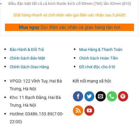
Hiệu khẩu phần lau của cao su đặc đc đánh giá là lâu bền
điều đặc biệt tất cả cả kích thước kích cỡ 30mm (760) lẫn 32mm (810)
hơn không tồn tại vết do Phòng thí điểm Detroit, Inc. Đất
(Đặt hàng nhanh và chờ nhân viên gọi điện xác nhận sau 5 phút!)
nước Hoa Kỳ.
Mua ngay
Gọi điện xác nhận và giao hàng tận nơi
Cao su bóp thậm chí là còn dẻo và bền lâu hơn nhờ lớp tủ
NANO Grafit.
Bảo Hành & Đổi Trả
Mua Hàng & Thanh Toán
Chính Sách Bảo Mật
Chính Sách Hoàn Tiền
Chính Sách Giao Hàng
Đồ chơi độc cho ô tô
ƯU ĐIỂM
Gạt êm cả khi quý vị lái xe làm việc tốc độ cao, lực gió rất
VPGD: 122 Vĩnh Tuy, Hai Bà
Kết nối mạng xã hội:
to gan lớn mật.
Trưng, Hà Nội
Kho: 11 Bạch Đằng, Hai Bà
Lau tinh khiết khi lái xe sống vận tốc cao tốt trời mưa có rất
Trưng, Hà Nội
nhiều gió mạnh bạo.
Hotline: 03486.153.89(7:00-
22:00)
Công nghệ Aerodynamic giúp đề nghị gạt không xẩy ra nảy
Khi nghỉ ngơi tốc độ nhanh.