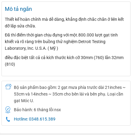
Mô tả ngắn
Thiết kế hoàn chỉnh mà dễ dàng, khẳng định chắc chắn ở liên kết
dỡ lắp sửa chữa.
Đã thí điểm thời gian chịu đựng với một.800.000 lượt gạt tinh
khiết và rõ ràng trên buồng thử nghiệm Detroit Testing
Laboratory, Inc. U.S.A. ( Mỹ )
điều đặc biệt tất cả cả kích thước kích cỡ 30mm (760) lẫn 32mm
(810)
Bộ sản phẩm bao gồm: 2 gạt mưa phía trước dài 21inches ~
53cm và 14inches ~ 35cm cho bên lái và bên phụ. Loại cần
gạt Móc U.
Bảo hành: 6 tháng lỗi nsx
Hotline: 0348.615.389