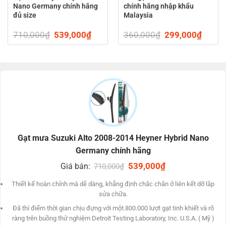
Nano Germany chính hãng
chính hãng nhập khẩu
ĐẶC ĐIỂM NỐT BẬT CỦA GẠT MƯA SUZUKI
đủ size
Malaysia
ALTO 2008-năm trước
ent
710,000
₫
Original
539,000
₫
Current
360,000
₫
Original
299,000
₫
Curren
Hiệu khẩu phần lau Gia Công – bằng cách kết hợp nhị
price
price
price
price
was:
is:
was:
is:
công nghệ tiên tiến.
000₫.
710,000₫.
539,000₫.
360,000₫.
299,0
Thích vừa lòng đến phần lớn các mẫu xe nhờ vào ngàm
phổ biến cho tất cả các cỗ điều phù hợp.
Kết quả gạt tinh khiết tuyệt hảo trong cả làm việc vận tốc
cao dựa vào khí hễ học tập hoàn hảo bằng phương pháp
dùng cánh lướt gió.
Gạt mưa Suzuki Alto 2008-2014 Heyner Hybrid Nano
Germany chính hãng
Thiết kế phong cách bảo đảm an toàn dáng vẻ hoàn chỉnh
Original
539,000
₫
Current
Giá bán:
710,000
₫
có HOOK ONE nắp đến đế HYBRID.
price
price
was:
is:
Thiết kế hoàn chỉnh mà dễ dàng, khẳng định chắc chắn ở liên kết dỡ lắp
710,000₫.
539,000₫.
sửa chữa.
Cũng tương thích mang lại ngày đông – qua lớp vỏ vật liệu
nhựa chống thấm lớp nước
Đã thí điểm thời gian chịu đựng với một.800.000 lượt gạt tinh khiết và rõ
ràng trên buồng thử nghiệm Detroit Testing Laboratory, Inc. U.S.A. ( Mỹ )