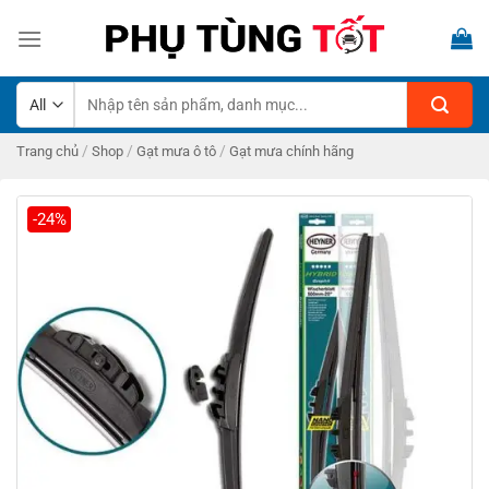
Skip
to
content
Tìm
kiếm:
/
/
/
Trang chủ
Shop
Gạt mưa ô tô
Gạt mưa chính hãng
-24%