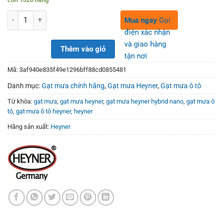
was:
is:
710,000₫.
539,000₫.
Số lượng
Mua ngay
Gọi
điện xác nhận
và giao hàng
Thêm vào giỏ
tận nơi
Mã:
3af940e835f49e1296bff88cd0855481
Danh mục:
Gạt mưa chính hãng
,
Gạt mưa Heyner
,
Gạt mưa ô tô
Từ khóa:
gạt mưa
,
gạt mưa heyner
,
gạt mưa heyner hybrid nano
,
gạt mưa ô
tô
,
gạt mưa ô tô heyner
,
heyner
Hãng sản xuất:
Heyner