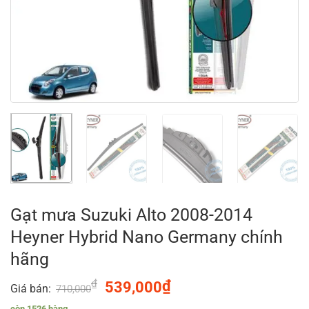
Gạt mưa Suzuki Alto 2008-2014
Heyner Hybrid Nano Germany chính
hãng
₫
Original
₫
Current
539,000
Giá bán:
710,000
price
price
còn 1526 hàng