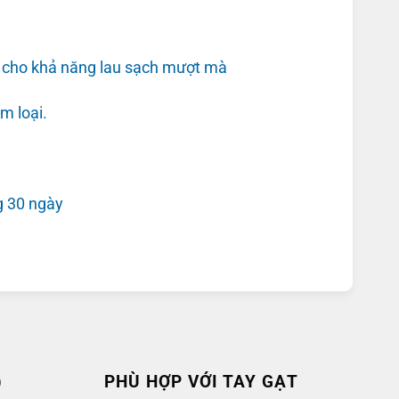
p cho khả năng lau sạch mượt mà
m loại.
g 30 ngày
)
PHÙ HỢP VỚI TAY GẠT