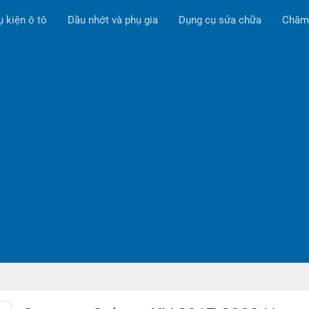
ụ kiện ô tô
Dầu nhớt và phụ gia
Dụng cụ sửa chữa
Chăm