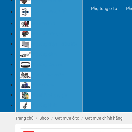
Bao da chìa khóa
Phụ tùng ô tô
Ph
Rèm che nắng ô tô
Phụ kiện ô tô
Phụ tùng động cơ
Phụ tùng điện – điều hòa
Phụ tùng gầm
Phụ tùng thân vỏ
Dụng cụ sửa chữa
Chăm sóc xe
Dầu nhớt và phụ gia
Phụ tùng khác
Trang chủ
/
Shop
/
Gạt mưa ô tô
/
Gạt mưa chính hãng