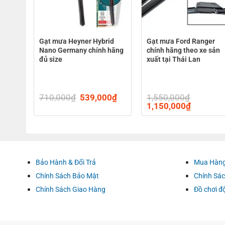
nfast
Gạt mưa Heyner Hybrid
Gạt mưa Ford Ranger
nh
Nano Germany chính hãng
chính hãng theo xe sản
đủ size
xuất tại Thái Lan
l
0
₫
Current
710,000
₫
Original
539,000
₫
Current
1,550,000
₫
price
price
price
Original
1,150,000
₫
Current
is:
was:
is:
price
price
0₫.
190,000₫.
710,000₫.
539,000₫.
was:
is:
1,550,000₫.
1,150,00
Bảo Hành & Đổi Trả
Mua Hàng
ĐẶC ĐIỂM NỐT BẬT CỦA GẠT MƯ
Chính Sách Bảo Mật
Chính Sác
Hiệu khẩu phần lau Gia Công – bằng cách kết hợp nhì
Chính Sách Giao Hàng
Đồ chơi đ
Thích đúng theo mang lại số đông những loại xe nhờ 