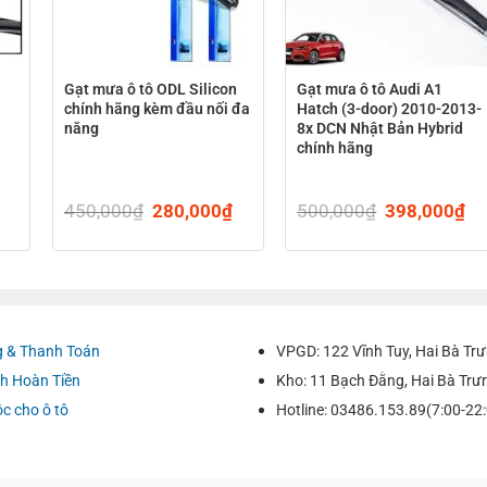
Gạt mưa ô tô ODL Silicon
Gạt mưa ô tô Audi A1
chính hãng kèm đầu nối đa
Hatch (3-door) 2010-2013-
năng
8x DCN Nhật Bản Hybrid
chính hãng
450,000
₫
Original
280,000
₫
Current
500,000
₫
Original
398,000
₫
Cu
price
price
price
pr
was:
is:
was:
is:
450,000₫.
280,000₫.
500,000₫.
39
0₫.
 & Thanh Toán
VPGD: 122 Vĩnh Tuy, Hai Bà Trư
A SUBARU XV 2017-2022
h Hoàn Tiền
Kho: 11 Bạch Đằng, Hai Bà Trư
 công nghệ.
ộc cho ô tô
Hotline: 03486.153.89(7:00-22
ngàm thịnh hành cho tất cả các cỗ điều phù hợp.