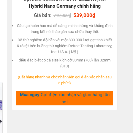
Hybrid Nano Germany chính hãng
Original
539,000
₫
Current
Giá bán:
710,000
₫
price
price
was:
is:
Cấu tạo hoàn hảo mà dễ dàng, minh chứng và khẳng định
710,000₫.
539,000₫.
trong kết nối tháo gắn sửa chữa thay thế.
Đã thử nghiệm độ bền với một.800.000 lượt gạt tinh khiết
& rõ rệt trên buồng thử nghiệm Detroit Testing Laboratory,
Inc. U.S.A. ( Mỹ )
điều đặc biệt có cả size kích cỡ 30mm (760) lẫn 32mm
(810)
(Đặt hàng nhanh và chờ nhân viên gọi điện xác nhận sau
5 phút!)
Mua ngay
Gọi điện xác nhận và giao hàng tận
nơi