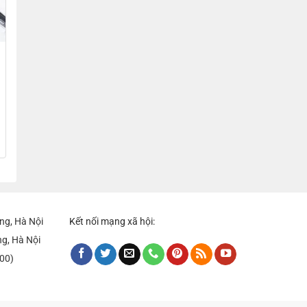
rrent
ice
8,000₫.
ng, Hà Nội
Kết nối mạng xã hội:
ng, Hà Nội
:00)