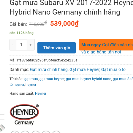
Gạt mưa Subaru XV 2017-2022 Heyne
Hybrid Nano Germany chính hãng
₫
Original
₫
Current
539,000
Giá bán:
710,000
price
price
còn 1126 hàng
was:
is:
710,000₫.
539,000₫.
Số lượng
Mua ngay
Gọi điện xác n
Thêm vào giỏ
và giao hàng tận nơi
Mã:
1fa876bfa02b96ef0bf4acf5e524235a
Danh mục:
Gạt mưa chính hãng
,
Gạt mưa Heyner
,
Gạt mưa ô tô
Từ khóa:
gạt mưa
,
gạt mưa heyner
,
gạt mưa heyner hybrid nano
,
gạt mưa ô t
tô heyner
,
heyner
Hãng sản xuất:
Heyner