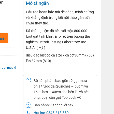
r
Mô tả ngắn
Cấu tạo hoàn hảo mà dễ dàng, minh chứng
và khẳng định trong kết nối tháo gắn sửa
chữa thay thế.
Đã thử nghiệm độ bền với một.800.000
lượt gạt tinh khiết & rõ rệt trên buồng thử
hận
nghiệm Detroit Testing Laboratory, Inc.
U.S.A. ( Mỹ )
điều đặc biệt có cả size kích cỡ 30mm (760)
lẫn 32mm (810)
ô
,
gạt mưa ô
Bộ sản phẩm bao gồm: 2 gạt mưa
phía trước dài 26inches ~ 65cm và
16inches ~ 40cm cho bên lái và bên
phụ. Loại cần gạt Top Lock AC.
Bảo hành: 6 tháng lỗi nsx
Hotline: 0348.615.389