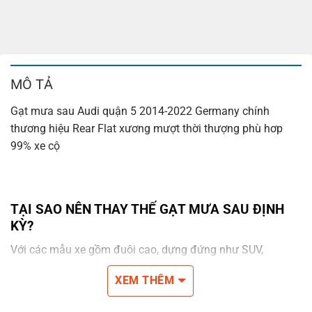
MÔ TẢ
Gạt mưa sau Audi quận 5 2014-2022 Germany chính
thương hiệu Rear Flat xương mượt thời thượng phù hơp
99% xe cộ
TẠI SAO NÊN THAY THẾ GẠT MƯA SAU ĐỊNH
KỲ?
Với các mẫu xe gồm đuôi cao, dựng đứng như SUV,
hatchback, MPV sẽ không còn tạo ra khí đụng học cũng
XEM THÊM
như mẫu xe Sedan