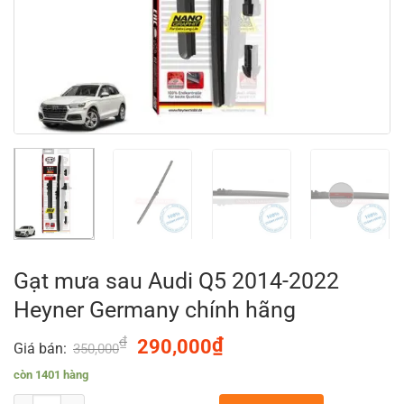
Gạt mưa sau Audi Q5 2014-2022
Heyner Germany chính hãng
₫
Original
₫
Current
290,000
Giá bán:
350,000
price
price
còn 1401 hàng
was:
is: