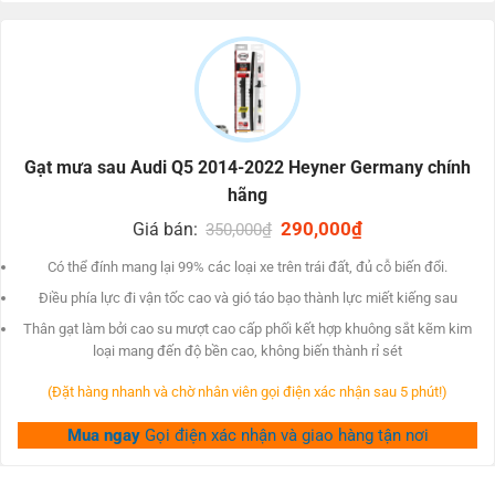
mưa sau Audi Q5 năm trước-2022 Flat của Đức.
Gạt mưa sau Audi Q5 2014-2022 Heyner Germany chính
hãng
Original
290,000
₫
Current
Giá bán:
350,000
₫
price
price
was:
is:
Có thể đính mang lại 99% các loại xe trên trái đất, đủ cỗ biến đổi.
350,000₫.
290,000₫.
Điều phía lực đi vận tốc cao và gió táo bạo thành lực miết kiếng sau
Thân gạt làm bởi cao su mượt cao cấp phối kết hợp khuông sắt kẽm kim
loại mang đến độ bền cao, không biến thành rỉ sét
(Đặt hàng nhanh và chờ nhân viên gọi điện xác nhận sau 5 phút!)
Mua ngay
Gọi điện xác nhận và giao hàng tận nơi