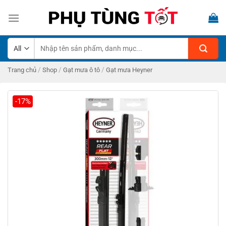
Skip
to
content
Tìm
kiếm:
/
/
/
Trang chủ
Shop
Gạt mưa ô tô
Gạt mưa Heyner
-17%