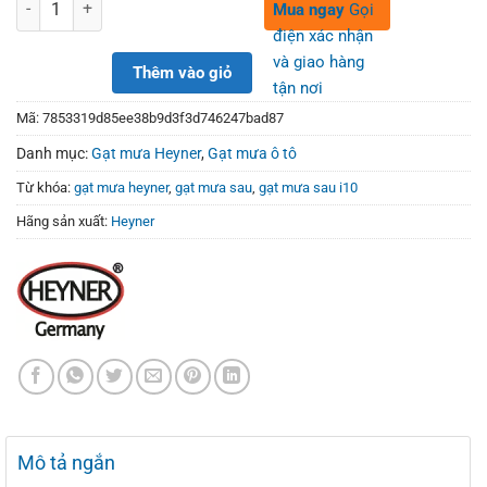
350,000₫.
290,000₫.
Số lượng
Mua ngay
Gọi
điện xác nhận
và giao hàng
Thêm vào giỏ
tận nơi
Mã:
7853319d85ee38b9d3f3d746247bad87
Danh mục:
Gạt mưa Heyner
,
Gạt mưa ô tô
Từ khóa:
gạt mưa heyner
,
gạt mưa sau
,
gạt mưa sau i10
Hãng sản xuất:
Heyner
Mô tả ngắn