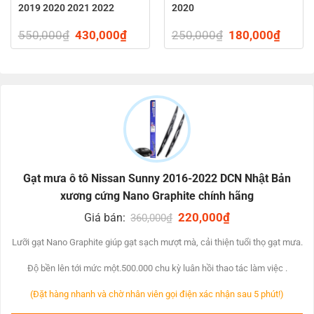
2019 2020 2021 2022
2020
ent
550,000
₫
Original
430,000
₫
Current
250,000
₫
Original
180,000
₫
Curren
price
price
price
price
was:
is:
was:
is:
000₫.
550,000₫.
430,000₫.
250,000₫.
180,0
Gạt mưa ô tô Nissan Sunny 2016-2022 DCN Nhật Bản
xương cứng Nano Graphite chính hãng
Original
220,000
₫
Current
Giá bán:
360,000
₫
price
price
was:
is:
Lưỡi gạt Nano Graphite giúp gạt sạch mượt mà, cải thiện tuổi thọ gạt mưa.
360,000₫.
220,000₫.
Độ bền lên tới mức một.500.000 chu kỳ luân hồi thao tác làm việc .
(Đặt hàng nhanh và chờ nhân viên gọi điện xác nhận sau 5 phút!)