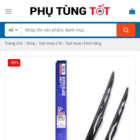
Skip
to
content
Tìm
kiếm:
/
/
/
Trang chủ
Shop
Gạt mưa ô tô
Gạt mưa chính hãng
-39%