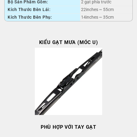
Bộ Sản Phẩm Gồm:
2 gạt phía trước
Kích Thước Bên Lái:
22inches ~ 55cm
Kích Thước Bên Phụ:
14inches ~ 35cm
KIỂU GẠT MƯA (MÓC U)
PHÙ HỢP VỚI TAY GẠT