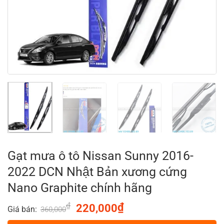
Gạt mưa ô tô Nissan Sunny 2016-
2022 DCN Nhật Bản xương cứng
Nano Graphite chính hãng
₫
Original
₫
Current
220,000
Giá bán:
360,000
price
price