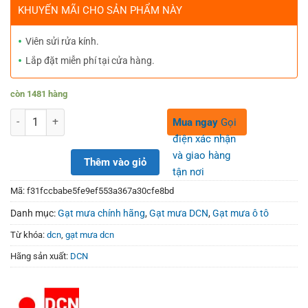
was:
is:
KHUYẾN MÃI CHO SẢN PHẨM NÀY
360,000₫.
220,000₫.
Viên sửi rửa kính.
Lắp đặt miễn phí tại cửa hàng.
còn 1481 hàng
Số lượng
Mua ngay
Gọi
điện xác nhận
và giao hàng
Thêm vào giỏ
tận nơi
Mã:
f31fccbabe5fe9ef553a367a30cfe8bd
Danh mục:
Gạt mưa chính hãng
,
Gạt mưa DCN
,
Gạt mưa ô tô
Từ khóa:
dcn
,
gạt mưa dcn
Hãng sản xuất:
DCN