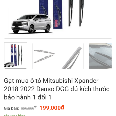
Gạt mưa ô tô Mitsubishi Xpander
2018-2022 Denso DGG đủ kích thước
bảo hành 1 đổi 1
₫
Original
₫
Current
199,000
Giá bán:
320,000
price
price
còn 1464 hàng