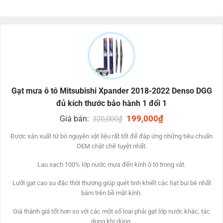
was:
is:
was:
is:
bảo hành một thay đổi một trong những vòng 6 mon.
000₫.
550,000₫.
390,000₫.
250,000₫.
190,0
HƯỚNG DẪN LẮP ĐẶT GẠT MƯA MITSUBISHI
XPANDER 2018-2022
Gạt mưa ô tô Mitsubishi Xpander 2018-2022 Denso DGG
đủ kích thước bảo hành 1 đổi 1
Original
199,000
₫
Current
Giá bán:
320,000
₫
price
price
was:
is:
Được sản xuất từ bỏ ​​nguyên vật liệu rất tốt để đáp ứng những tiêu chuẩn
320,000₫.
199,000₫.
OEM chặt chẽ tuyệt nhất.
Lau sạch 100% lớp nước mưa đến kính ô tô trong vắt.
Lưỡi gạt cao su đặc thời thượng giúp quét tinh khiết các hạt bụi bé nhất
bám trên bề mặt kính.
Giá thành giá tốt hơn so với các một số loại phải gạt lớp nước khác, tác
dụng khi dùng.