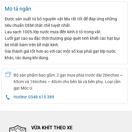
Mô tả ngắn
Được sản xuất từ bỏ ​​nguyên vật liệu rất tốt để đáp ứng những
tiêu chuẩn OEM chặt chẽ tuyệt nhất.
Lau sạch 100% lớp nước mưa đến kính ô tô trong vắt.
Lưỡi gạt cao su đặc thời thượng giúp quét tinh khiết các hạt bụi
bé nhất bám trên bề mặt kính.
Giá thành giá tốt hơn so với các một số loại phải gạt lớp nước
khác, tác dụng khi dùng.
Bộ sản phẩm bao gồm: 2 gạt mưa phía trước dài 26inches ~
65cm và 16inches ~ 40cm cho bên lái và bên phụ. Loại cần
gạt Móc U.
Hotline: 0348.615.389
VỪA KHÍT THEO XE