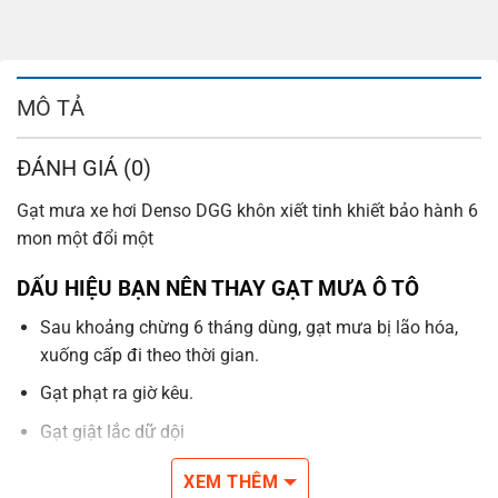
MÔ TẢ
ĐÁNH GIÁ (0)
Gạt mưa xe hơi Denso DGG khôn xiết tinh khiết bảo hành 6
mon một đổi một
DẤU HIỆU BẠN NÊN THAY GẠT MƯA Ô TÔ
Sau khoảng chừng 6 tháng dùng, gạt mưa bị lão hóa,
xuống cấp đi theo thời gian.
Gạt phạt ra giờ kêu.
Gạt giật lắc dữ dội
Gạt chưa sạch sẽ gây cản trở tầm nhìn.
XEM THÊM