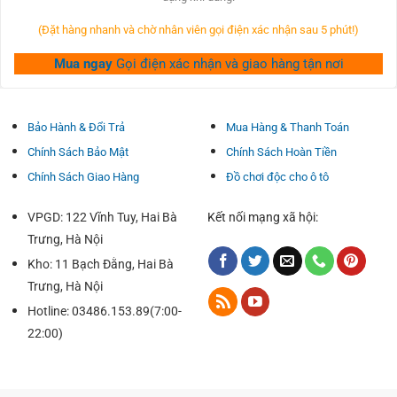
(Đặt hàng nhanh và chờ nhân viên gọi điện xác nhận sau 5 phút!)
Mua ngay
Gọi điện xác nhận và giao hàng tận nơi
Bảo Hành & Đổi Trả
Mua Hàng & Thanh Toán
Chính Sách Bảo Mật
Chính Sách Hoàn Tiền
Chính Sách Giao Hàng
Đồ chơi độc cho ô tô
VPGD: 122 Vĩnh Tuy, Hai Bà
Kết nối mạng xã hội:
Tháo gạt nước cũ ra bằng phương pháp mở mang
Trưng, Hà Nội
bên trên đề nghị gạt.
Kho: 11 Bạch Đằng, Hai Bà
Trưng, Hà Nội
Lắp chổi gạt nước thế hệ vào theo phía mũi thương
hiệu trên gạt mưa.
Hotline: 03486.153.89(7:00-
22:00)
Đóng chốt gạt nước.
Làm tương tự mang bên lái & bên phụ.