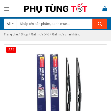
Skip
to
content
Tìm
kiếm:
/
/
/
Trang chủ
Shop
Gạt mưa ô tô
Gạt mưa chính hãng
-38%