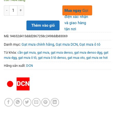
was:
is:
320,000₫.
199,000₫.
Số lượng
Mua ngay
Gọi
điện xác nhận
và giao hàng
Thêm vào giỏ
tận nơi
Mã:
94652d415ddd2867258c2498ddb83069
Danh mục:
Gạt mưa chính hãng
,
Gạt mưa DCN
,
Gạt mưa ô tô
Từ khóa:
cần gạt mưa
,
gạt mưa
,
gạt mưa denso
,
gạt mưa denso dgg
,
gạt
mưa dgg
,
gạt mưa ô tô
,
gạt mưa ô tô denso
,
gat mua oto
,
gạt mưa xe hơi
Hãng sản xuất:
DCN