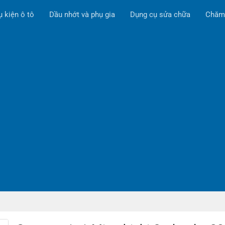
ụ kiện ô tô
Dầu nhớt và phụ gia
Dụng cụ sửa chữa
Chăm