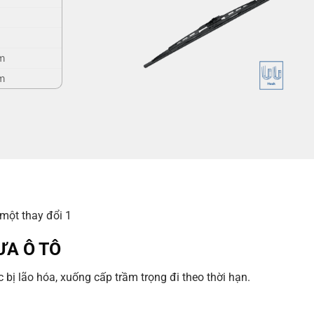
m
m
một thay đổi 1
ƯA Ô TÔ
ị lão hóa, xuống cấp trầm trọng đi theo thời hạn.