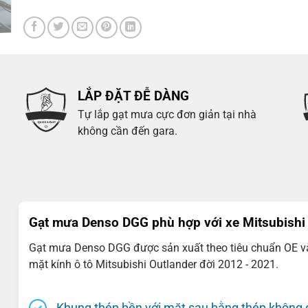
LẮP ĐẶT ĐỄ DÀNG
Tự lắp gạt mưa cực đơn giản tại nhà
không cần đến gara.
Gạt mưa Denso DGG phù hợp với xe Mitsubishi
Gạt mưa Denso DGG được sản xuất theo tiêu chuẩn OE và k
mặt kính ô tô Mitsubishi Outlander đời 2012 - 2021.
Khung thép bền với mặt sau bằng thép không gỉ