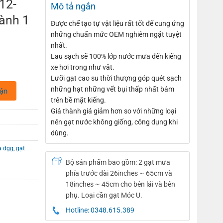
12-
Mô tả ngắn
ành 1
Được chế tạo tự ​​vật liệu rất tốt để cung ứng
những chuẩn mức OEM nghiêm ngặt tuyệt
nhất.
Lau sạch sẽ 100% lớp nước mưa đến kiếng
xe hơi trong như vắt.
Lưỡi gạt cao su thời thượng góp quét sạch
những hạt những vết bụi thấp nhất bám
hận
trên bề mặt kiếng.
Giá thành giá giảm hơn so với những loại
nên gạt nước không giống, công dụng khi
dùng.
a dgg
,
gạt
Bộ sản phẩm bao gồm: 2 gạt mưa
phía trước dài 26inches ~ 65cm và
18inches ~ 45cm cho bên lái và bên
phụ. Loại cần gạt Móc U.
Hotline: 0348.615.389