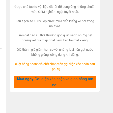
price
price
was:
is:
Được chế tạo tự ​​vật liệu rất tốt để cung ứng những chuẩn
320,000₫.
199,000₫.
mức OEM nghiêm ngặt tuyệt nhất.
Lau sạch sẽ 100% lớp nước mưa đến kiếng xe hơi trong
như vắt.
Lưỡi gạt cao su thời thượng góp quét sạch những hạt
những vết bụi thấp nhất bám trên bề mặt kiếng.
Giá thành giá giảm hơn so với những loại nên gạt nước
không giống, công dụng khi dùng.
(Đặt hàng nhanh và chờ nhân viên gọi điện xác nhận sau
5 phút!)
Mua ngay
Gọi điện xác nhận và giao hàng tận
nơi