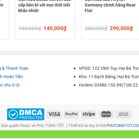
ến
cấp bền bỉ với mọi thời tiết
Germany chính hãng Rear
khắc nhiệt
Flat
Current
180,000
₫
Original
140,000
₫
Current
350,000
₫
Original
290,000
₫
Cu
price
price
price
price
pr
is:
was:
is:
was:
is:
.
199,000₫.
180,000₫.
140,000₫.
350,000₫.
29
 & Thanh Toán
VPGD: 122 Vĩnh Tuy, Hai Bà Trư
h Hoàn Tiền
Kho: 11 Bạch Đằng, Hai Bà Trư
ộc cho ô tô
Hotline: 03486.153.89(7:00-22
 Bản quyền thuộc về PHỤ TÙNG TỐT
Thiết kế và duy trì bởi
PHUTUNGTOT.C