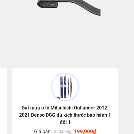
Gạt mưa ô tô Mitsubishi Outlander 2012-
2021 Denso DGG đủ kích thước bảo hành 1
đổi 1
Original
199,000
₫
Current
Giá bán:
320,000
₫