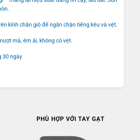
mòn.
rên kính chắn gió để ngăn chặn tiếng kêu và vệt.
 mượt mà, êm ái, không có vệt.
g 30 ngày
PHÙ HỢP VỚI TAY GẠT