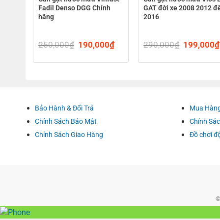
Fadil Denso DGG Chính
GAT đời xe 2008 2012 đ
hãng
2016
l
0
₫
Current
250,000
₫
Original
190,000
₫
Current
290,000
₫
Original
199,000
₫
price
price
price
price
is:
was:
is:
was:
0₫.
635,000₫.
250,000₫.
190,000₫.
290,000₫
Bảo Hành & Đổi Trả
Mua Hàng
Chính Sách Bảo Mật
Chính Sác
Chính Sách Giao Hàng
Đồ chơi đ
©