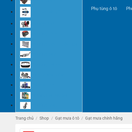
Bao da chìa khóa
Phụ tùng ô tô
Ph
Rèm che nắng ô tô
Phụ kiện ô tô
Phụ tùng động cơ
Phụ tùng điện – điều hòa
Phụ tùng gầm
Phụ tùng thân vỏ
Dụng cụ sửa chữa
Chăm sóc xe
Dầu nhớt và phụ gia
Phụ tùng khác
Trang chủ
/
Shop
/
Gạt mưa ô tô
/
Gạt mưa chính hãng