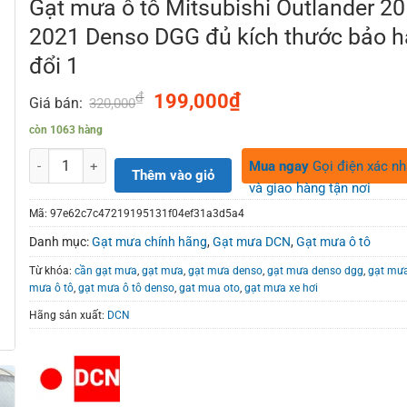
Gạt mưa ô tô Mitsubishi Outlander 20
2021 Denso DGG đủ kích thước bảo h
đổi 1
₫
Original
₫
Current
199,000
Giá bán:
320,000
price
price
còn 1063 hàng
was:
is:
320,000₫.
199,000₫.
Số lượng
Mua ngay
Gọi điện xác n
Thêm vào giỏ
và giao hàng tận nơi
Mã:
97e62c7c47219195131f04ef31a3d5a4
Danh mục:
Gạt mưa chính hãng
,
Gạt mưa DCN
,
Gạt mưa ô tô
Từ khóa:
cần gạt mưa
,
gạt mưa
,
gạt mưa denso
,
gạt mưa denso dgg
,
gạt mư
mưa ô tô
,
gạt mưa ô tô denso
,
gat mua oto
,
gạt mưa xe hơi
Hãng sản xuất:
DCN