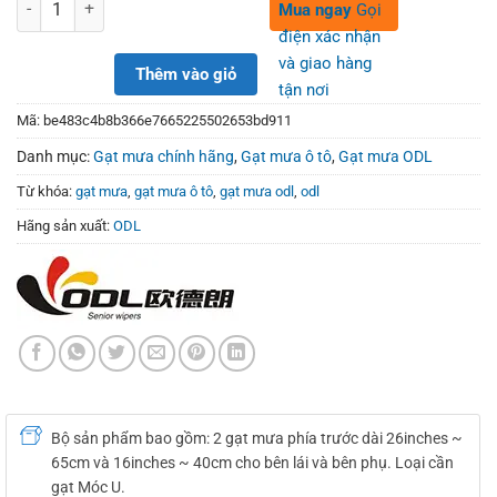
450,000₫.
280,000₫.
Số lượng
Mua ngay
Gọi
điện xác nhận
và giao hàng
Thêm vào giỏ
tận nơi
Mã:
be483c4b8b366e7665225502653bd911
Danh mục:
Gạt mưa chính hãng
,
Gạt mưa ô tô
,
Gạt mưa ODL
Từ khóa:
gạt mưa
,
gạt mưa ô tô
,
gạt mưa odl
,
odl
Hãng sản xuất:
ODL
Bộ sản phẩm bao gồm: 2 gạt mưa phía trước dài 26inches ~
65cm và 16inches ~ 40cm cho bên lái và bên phụ. Loại cần
gạt Móc U.