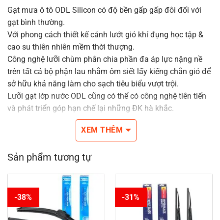
Gạt mưa ô tô ODL Silicon có độ bền gấp gấp đôi đối với
gạt bình thường.
Với phong cách thiết kế cánh lướt gió khí đụng học tập &
cao su thiên nhiên mềm thời thượng.
Công nghệ lưỡi chùm phân chia phần đa áp lực nặng nề
trên tất cả bộ phận lau nhằm ôm siết lấy kiếng chắn gió để
sở hữu khả năng làm cho sạch tiêu biểu vượt trội.
Lưỡi gạt lớp nước ODL cũng có thể có công nghệ tiên tiến
và phát triển góp hạn chế lại những ĐK hà khắc.
Cho tầm nhìn rõ nét, an toàn Lúc lái xe.
XEM THÊM
Đầu nối da năng nhằm cân xứng có hầu hết những thứ
hạng đề xuất gạt nước trên thị phần.
Sản phẩm tương tự
Kích thước tự 14inches cho tới 26inches.
-38%
-31%