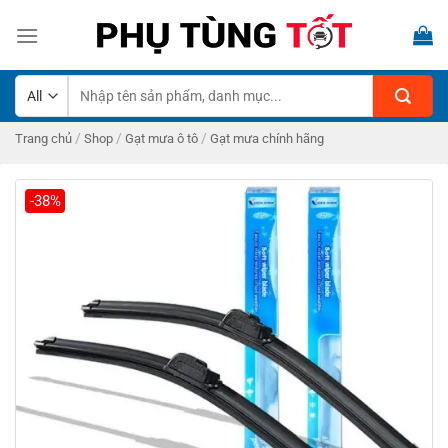
Skip
to
content
Tìm
kiếm:
/
/
/
Trang chủ
Shop
Gạt mưa ô tô
Gạt mưa chính hãng
-38%