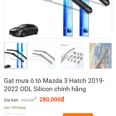
Gạt mưa ô tô Mazda 3 Hatch 2019-
2022 ODL Silicon chính hãng
₫
Original
₫
Current
280,000
Giá bán:
450,000
price
price
còn 1722 hàng
was:
is: