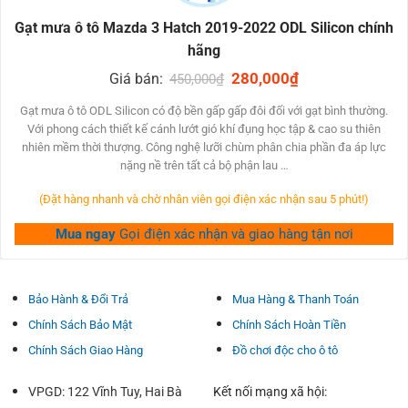
để có năng suất tiêu biểu trong mọi ĐK.
Gạt mưa ô tô Mazda 3 Hatch 2019-2022 ODL Silicon chính
Công nghệ phần đa thời tiết
hãng
Thiết kế cánh lướt gió rất dị cung ứng lực phía xuống để
Original
280,000
₫
Current
Giá bán:
450,000
₫
chùi sạch trong ĐK hà khắc
price
price
Che chắn lưỡi dao ngoài tuyết & băng tích tụ.
was:
is:
Gạt mưa ô tô ODL Silicon có độ bền gấp gấp đôi đối với gạt bình thường.
450,000₫.
280,000₫.
Cao su tổng hợp kép tăng tốc cũng phòng ấm, rét mướt, độ
Với phong cách thiết kế cánh lướt gió khí đụng học tập & cao su thiên
nhiên mềm thời thượng. Công nghệ lưỡi chùm phân chia phần đa áp lực
ẩm, ozone và tia UV.
nặng nề trên tất cả bộ phận lau …
Cài đặt đơn giản dễ dàng
(Đặt hàng nhanh và chờ nhân viên gọi điện xác nhận sau 5 phút!)
Hệ thống Đầu nối Đa năng ODL phù hợp có nhiều phần
những cần gạt nước và góp vấn đề lắp ráp có thể trở nên
Mua ngay
Gọi điện xác nhận và giao hàng tận nơi
nhanh chóng và đơn giản.
THÔNG SỐ KỸ THUẬT GẠT NƯỚC ODL CHÍNH
HÃNG
Bảo Hành & Đổi Trả
Mua Hàng & Thanh Toán
Tên dòng sản phẩm: Gạt mưa ô tô ODL
Chính Sách Bảo Mật
Chính Sách Hoàn Tiền
Cửa hàng: ODL
Chính Sách Giao Hàng
Đồ chơi độc cho ô tô
Thiết kết: Thân mềm
Xuất xứ: Trung QUốc
VPGD: 122 Vĩnh Tuy, Hai Bà
Kết nối mạng xã hội: