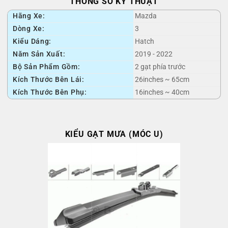
THÔNG SỐ KỸ THUẬT
Hãng Xe:
Mazda
Dòng Xe:
3
Kiểu Dáng:
Hatch
Năm Sản Xuất:
2019 - 2022
Bộ Sản Phẩm Gồm:
2 gạt phía trước
Kích Thước Bên Lái:
26inches ~ 65cm
Kích Thước Bên Phụ:
16inches ~ 40cm
KIỂU GẠT MƯA (MÓC U)