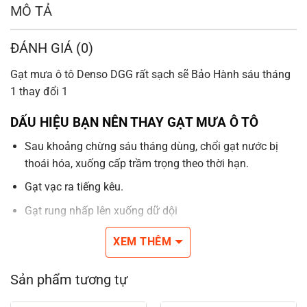
MÔ TẢ
ĐÁNH GIÁ (0)
Gạt mưa ô tô Denso DGG rất sạch sẽ Bảo Hành sáu tháng
1 thay đổi 1
DẤU HIỆU BẠN NÊN THAY GẠT MƯA Ô TÔ
Sau khoảng chừng sáu tháng dùng, chổi gạt nước bị
thoái hóa, xuống cấp trầm trọng theo thời hạn.
Gạt vạc ra tiếng kêu.
Gạt rung nhấp lên xuống dữ dội
Gạt chưa sạch làm khó góc nhìn.
XEM THÊM
Gạt mưa ô tô tuy nhiên bộ phận nhỏ dại mà lại đóng tầm
Sản phẩm tương tự
quan trọng rất chi là quan trọng trên các đoạn đường dài.