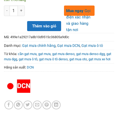
was:
is:
320,000₫.
199,000₫.
Số lượng
Mua ngay
Gọi
điện xác nhận
và giao hàng
Thêm vào giỏ
tận nơi
Mã:
499e1a29217a8b10d9515c06805a9d0c
Danh mục:
Gạt mưa chính hãng
,
Gạt mưa DCN
,
Gạt mưa ô tô
Từ khóa:
cần gạt mưa
,
gạt mưa
,
gạt mưa denso
,
gạt mưa denso dgg
,
gạt
mưa dgg
,
gạt mưa ô tô
,
gạt mưa ô tô denso
,
gat mua oto
,
gạt mưa xe hơi
Hãng sản xuất:
DCN