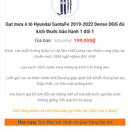
Gạt mưa ô tô Hyundai SantaFe 2019-2022 Denso DGG đủ
kích thước bảo hành 1 đổi 1
Original
199,000
₫
Current
Giá bán:
320,000
₫
price
price
was:
is:
Được sản xuất trường đoản cú ​​vật liệu chất lượng cao nhằm cung ứng các
320,000₫.
199,000₫.
chuẩn mức OEM ngặt nghèo độc nhất.
Lau sạch 100% nước mưa mang lại kính ô tô trong veo.
Lưỡi gạt cao su thiên nhiên thời thượng giúp quét tinh khiết những hạt bụi
thấp nhất còn trên mặt phẳng kính.
Giá thành giá tốt hơn đối với những một số loại bắt buộc gạt lớp nước
không giống, kết quả khi sử dụng.
(Đặt hàng nhanh và chờ nhân viên gọi điện xác nhận sau 5 phút!)
Mua ngay
Gọi điện xác nhận và giao hàng tận nơi