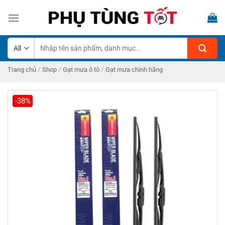
Skip
to
content
Tìm
kiếm:
/
/
/
Trang chủ
Shop
Gạt mưa ô tô
Gạt mưa chính hãng
-38%