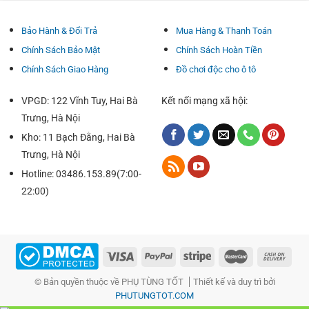
Bảo Hành & Đổi Trả
Mua Hàng & Thanh Toán
Chính Sách Bảo Mật
Chính Sách Hoàn Tiền
Chính Sách Giao Hàng
Đồ chơi độc cho ô tô
Tháo gạt mưa cũ ra bằng cách mở rước trên nên gạt.
VPGD: 122 Vĩnh Tuy, Hai Bà
Kết nối mạng xã hội:
Lắp chổi gạt nước mới trong theo phía mũi thương
Trưng, Hà Nội
hiệu bên trên gạt nước.
Kho: 11 Bạch Đằng, Hai Bà
Trưng, Hà Nội
Đóng chốt gạt mưa.
Hotline: 03486.153.89(7:00-
Làm tương tự mang bên lái và mặt phụ.
22:00)
VIDEO HƯỚNG DẪN LẮP ĐẶT GẠT MƯA Ô TÔ
CỰC ĐƠN GIẢN TẠI NHÀ
© Bản quyền thuộc về PHỤ TÙNG TỐT
Thiết kế và duy trì bởi
PHUTUNGTOT.COM