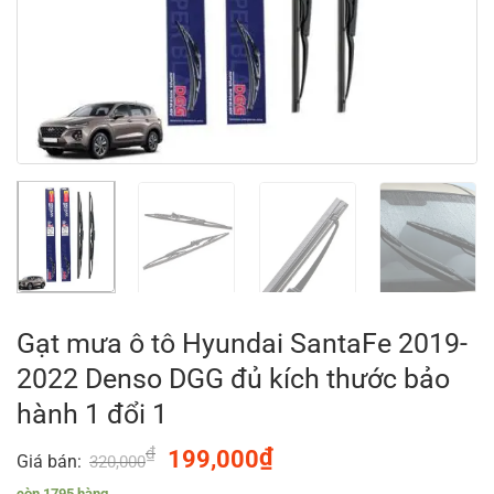
Gạt mưa ô tô Hyundai SantaFe 2019-
2022 Denso DGG đủ kích thước bảo
hành 1 đổi 1
₫
Original
₫
Current
199,000
Giá bán:
320,000
price
price
còn 1795 hàng