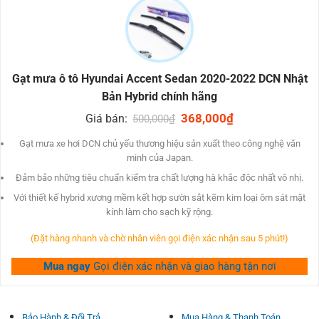
Cấu tạo 3 lớp phối hợp khung sắt kẽm kim loại, thân mềm
và lưỡi gạt bởi phù hợp hóa học silicon nhằm kéo dãn dài
tuổi lâu
Được chu chỉnh với hai triều dịp lau mà hoàn toàn không
gặp gỡ sự gắng trong quãng thời gian dùng của lưỡi.
Gạt mưa ô tô Hyundai Accent Sedan 2020-2022 DCN Nhật
Công nghệ lưỡi gạt phủ Graphite giảm kinh dị tiếp giáp,
Bản Hybrid chính hãng
không khiến tiếng ồn ào & kết quả cao.
Original
368,000
₫
Current
Giá bán:
500,000
₫
Độ bền cao, chiến đấu có lợi trong mỗi điều kiện khắt khe.
price
price
was:
is:
Gạt mưa xe hơi DCN chủ yếu thương hiệu sản xuất theo công nghệ văn
Hệ thống Đầu nối Đa năng DCN Japan để phù hợp có phần
500,000₫.
368,000₫.
minh của Japan.
lớn các dạng hình buộc phải gạt lớp nước trên thị phần.
Đảm bảo những tiêu chuẩn kiểm tra chất lượng hà khắc độc nhất vô nhị.
Kích thước tự 14inches cho tới 26inches.
Với thiết kế hybrid xương mềm kết hợp sườn sắt kẽm kim loại ôm sát mặt
THÔNG SỐ GẠT MƯA HYUNDAI ACCENT SEDAN
kính làm cho sạch kỹ rộng.
2020-2022
(Đặt hàng nhanh và chờ nhân viên gọi điện xác nhận sau 5 phút!)
Mua ngay
Gọi điện xác nhận và giao hàng tận nơi
Bảo Hành & Đổi Trả
Mua Hàng & Thanh Toán