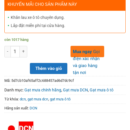
was:
is:
KHUYẾN MÃI CHO SẢN PHẨM NÀY
500,000₫.
368,000₫.
Khăn lau xe ô tô chuyên dụng.
Lắp đặt miễn phí tại cửa hàng.
còn 1017 hàng
Số lượng
Mua ngay
Gọi
điện xác nhận
và giao hàng
Thêm vào giỏ
tận nơi
Mã:
5d7cb10af65aff2c688457ad6d7dc9cf
Danh mục:
Gạt mưa chính hãng
,
Gạt mưa DCN
,
Gạt mưa ô tô
Từ khóa:
dcn
,
gạt mưa dcn
,
gạt mưa ô tô
Hãng sản xuất:
DCN