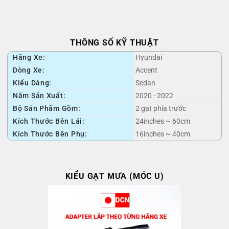
THÔNG SỐ KỸ THUẬT
Hãng Xe:
Hyundai
Dòng Xe:
Accent
Kiểu Dáng:
Sedan
Năm Sản Xuất:
2020 - 2022
Bộ Sản Phẩm Gồm:
2 gạt phía trước
Kích Thước Bên Lái:
24inches ~ 60cm
Kích Thước Bên Phụ:
16inches ~ 40cm
KIỂU GẠT MƯA (MÓC U)