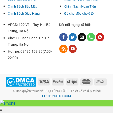
Chính Sách Bảo Mật
Chính Sách Hoàn Tiền
Chính Sách Giao Hàng
Đồ chơi độc cho ô tô
VPGD: 122 Vĩnh Tuy, Hai Bà
Kết nối mạng xã hội:
Trưng, Hà Nội
Kho: 11 Bạch Đằng, Hai Bà
Trưng, Hà Nội
Hotline: 03486.153.89(7:00-
22:00)
© Bản quyền thuộc về PHỤ TÙNG TỐT
Thiết kế và duy trì bởi
Tên sản phẩm: Gạt mưa xe hơi, gạt kiếng xe hơi, gạt nước ô
PHUTUNGTOT.COM
tô
Trung tâm: DCN nhật bản
x