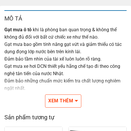
MÔ TẢ
Gạt mưa ô tô
khi là phòng ban quan trọng & không thể
không đủ đối với bất cứ chiếc xe như thế nào.
Gạt mưa bao gồm tính năng gạt vứt và giảm thiểu có tác
dụng đọng lớp nước bên trên kính lái.
Đảm bảo tầm nhìn của tài xế luôn luôn rõ ràng.
Gạt mưa xe hơi DCN thiết yếu hãng chế tạo đi theo công
nghệ tân tiến của nước Nhật.
Đảm bảo những chuẩn mức kiểm tra chất lượng nghiêm
ngặt nhất.
Với phong cách thiết kế hybrid xương mềm phối kết hợp
XEM THÊM
khuông sắt kẽm kim loại ấp ôm ngay cạnh mặt kiếng có
tác dụng sạch sẽ kỹ hơn.
Sản phẩm tương tự
Có tác dụng làm cho sạch sẽ mặt phẳng kiếng mang công
suất 100% mà dường như không khiến ồn ào