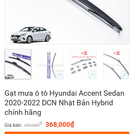
Gạt mưa ô tô Hyundai Accent Sedan
2020-2022 DCN Nhật Bản Hybrid
chính hãng
₫
Original
₫
Current
368,000
Giá bán:
500,000
price
price