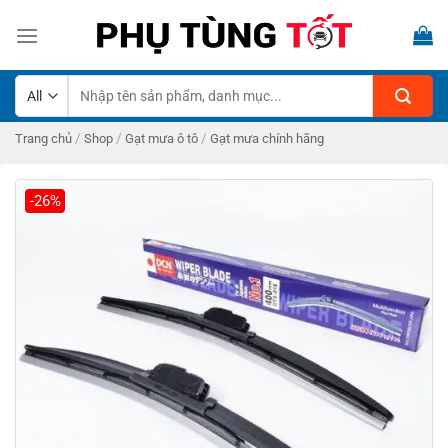
Skip
to
content
Tìm
kiếm:
/
/
/
Trang chủ
Shop
Gạt mưa ô tô
Gạt mưa chính hãng
-26%