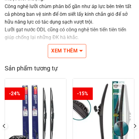
Công nghệ lưỡi chùm phân bổ gần như áp lực bên trên tất
cả phòng ban vệ sinh để ôm siết lấy kính chắn gió để sở
hữu năng lực có tác dụng sạch vượt trội.
Lưỡi gạt nước ODL cũng có công nghệ tiên tiến tiên tiến
giúp chống lại những ĐK hà khắc.
Cho góc nhìn rõ ràng, an toàn và tin cậy Khi tài xế.
XEM THÊM
Đầu nối domain authority năng nhằm phù hợp có đa số
những hình dáng đề nghị gạt nước bên trên Thị trường.
Sản phẩm tương tự
Kích thước từ bỏ 14inches cho tới 26inches.
-24%
-15%