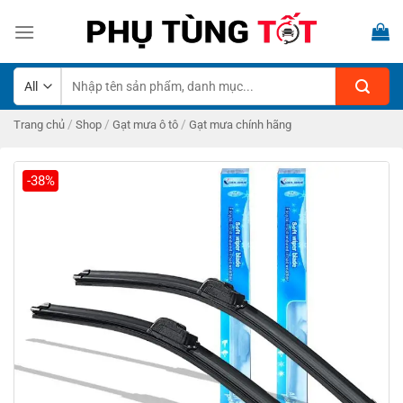
Skip
to
content
Tìm
kiếm:
/
/
/
Trang chủ
Shop
Gạt mưa ô tô
Gạt mưa chính hãng
-38%