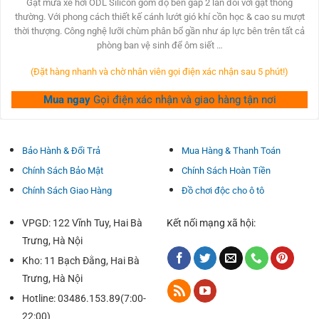
was:
is:
Gạt mưa xe hơi ODL Silicon gồm độ bền gấp 2 lần đối với gạt thông
Che chắn lưỡi dao ngoài tuyết và băng tàng trữ.
450,000₫.
280,000₫.
thường. Với phong cách thiết kế cánh lướt gió khí cồn học & cao su mượt
Cao su tổ hợp kép tăng cường cũng kháng ấm, rét mướt,
thời thượng. Công nghệ lưỡi chùm phân bổ gần như áp lực bên trên tất cả
nhiệt độ, ozone và tia tử ngoại.
phòng ban vệ sinh để ôm siết …
Cài đặt dễ dàng
(Đặt hàng nhanh và chờ nhân viên gọi điện xác nhận sau 5 phút!)
Hệ thống Đầu nối Đa năng ODL cân xứng mang đa phần
Mua ngay
Gọi điện xác nhận và giao hàng tận nơi
những nên gạt nước & giúp câu hỏi lắp ráp có thể trở nên
chóng vánh & dễ dàng và đơn giản.
THÔNG SỐ KỸ THUẬT GẠT NƯỚC ODL CHÍNH
Bảo Hành & Đổi Trả
Mua Hàng & Thanh Toán
HÃNG
Chính Sách Bảo Mật
Chính Sách Hoàn Tiền
Tên dòng sản phẩm: Gạt mưa xe hơi ODL
Chính Sách Giao Hàng
Đồ chơi độc cho ô tô
Cửa hàng: ODL
Thiết kết: Thân mềm
VPGD: 122 Vĩnh Tuy, Hai Bà
Kết nối mạng xã hội:
Xuất xứ: Trung QUốc
Trưng, Hà Nội
Kích thước: Từ 14″ đến 26″ (35cm-65cm)
Kho: 11 Bạch Đằng, Hai Bà
Adapter đa chức năng mang lại phần lớn xe pháo.
Trưng, Hà Nội
HƯỚNG DẪN LẮP ĐẶT GẠT MƯA FORD RANGER
Hotline: 03486.153.89(7:00-
2016-2022
22:00)