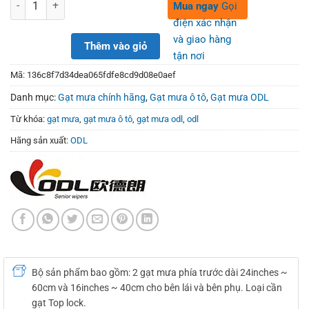
450,000₫.
280,000₫.
Số lượng
Mua ngay
Gọi
điện xác nhận
và giao hàng
Thêm vào giỏ
tận nơi
Mã:
136c8f7d34dea065fdfe8cd9d08e0aef
Danh mục:
Gạt mưa chính hãng
,
Gạt mưa ô tô
,
Gạt mưa ODL
Từ khóa:
gạt mưa
,
gạt mưa ô tô
,
gạt mưa odl
,
odl
Hãng sản xuất:
ODL
Bộ sản phẩm bao gồm: 2 gạt mưa phía trước dài 24inches ~
60cm và 16inches ~ 40cm cho bên lái và bên phụ. Loại cần
gạt Top lock.