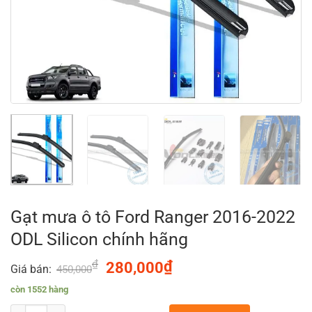
Gạt mưa ô tô Ford Ranger 2016-2022
ODL Silicon chính hãng
₫
Original
₫
Current
280,000
Giá bán:
450,000
price
price
còn 1552 hàng
was:
is: