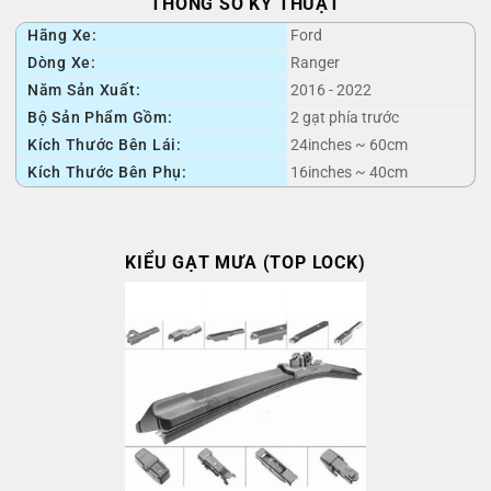
THÔNG SỐ KỸ THUẬT
Hãng Xe:
Ford
Dòng Xe:
Ranger
Năm Sản Xuất:
2016 - 2022
Bộ Sản Phẩm Gồm:
2 gạt phía trước
Kích Thước Bên Lái:
24inches ~ 60cm
Kích Thước Bên Phụ:
16inches ~ 40cm
KIỂU GẠT MƯA (TOP LOCK)