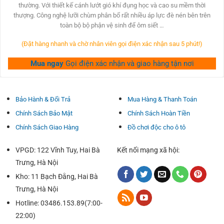
Thiết kế cánh lướt gió độc đáo cung cấp lực hướng xuống
450,000₫.
280,000₫.
thường. Với thiết kế cánh lướt gió khí đụng học và cao su mềm thời
để chùi rửa cho sạch trong ĐK khắc nghiệt
thượng. Công nghệ lưỡi chùm phân bổ rất nhiều áp lực đè nén bên trên
toàn bộ bộ phận vệ sinh để ôm siết …
Che chắn lưỡi dao ngoài tuyết và băng tích tụ.
Cao su tổ hợp kép tăng tốc cũng kháng ấm, giá buốt, nhiệt
(Đặt hàng nhanh và chờ nhân viên gọi điện xác nhận sau 5 phút!)
độ, ozone và tia UV.
Mua ngay
Gọi điện xác nhận và giao hàng tận nơi
Cài đặt dễ dàng
Hệ thống Đầu nối Đa năng ODL phù hợp sở hữu đa phần
những đề nghị gạt lớp nước và giúp câu hỏi lắp đặt có thể
Bảo Hành & Đổi Trả
Mua Hàng & Thanh Toán
trở nên nhanh chóng & dễ dàng và đơn giản.
Chính Sách Bảo Mật
Chính Sách Hoàn Tiền
THÔNG SỐ KỸ THUẬT GẠT NƯỚC ODL CHÍNH
Chính Sách Giao Hàng
Đồ chơi độc cho ô tô
HÃNG
Tên dòng sản phẩm: Gạt mưa xe hơi ODL
VPGD: 122 Vĩnh Tuy, Hai Bà
Kết nối mạng xã hội:
Trung tâm: ODL
Trưng, Hà Nội
Thiết kết: Thân mềm
Kho: 11 Bạch Đằng, Hai Bà
Xuất xứ: Trung QUốc
Trưng, Hà Nội
Kích thước: Từ 14″ đến 26″ (35cm-65cm)
Hotline: 03486.153.89(7:00-
Adapter đa zi năng mang lại phần đông xe cộ.
22:00)
HƯỚNG DẪN LẮP ĐẶT GẠT MƯA AUDI quận 7