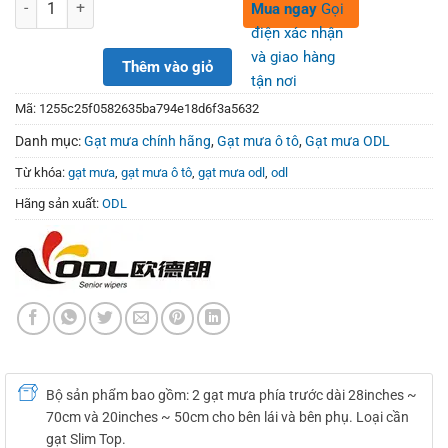
450,000₫.
280,000₫.
Số lượng
Mua ngay
Gọi
điện xác nhận
và giao hàng
Thêm vào giỏ
tận nơi
Mã:
1255c25f0582635ba794e18d6f3a5632
Danh mục:
Gạt mưa chính hãng
,
Gạt mưa ô tô
,
Gạt mưa ODL
Từ khóa:
gạt mưa
,
gạt mưa ô tô
,
gạt mưa odl
,
odl
Hãng sản xuất:
ODL
Bộ sản phẩm bao gồm: 2 gạt mưa phía trước dài 28inches ~
70cm và 20inches ~ 50cm cho bên lái và bên phụ. Loại cần
gạt Slim Top.