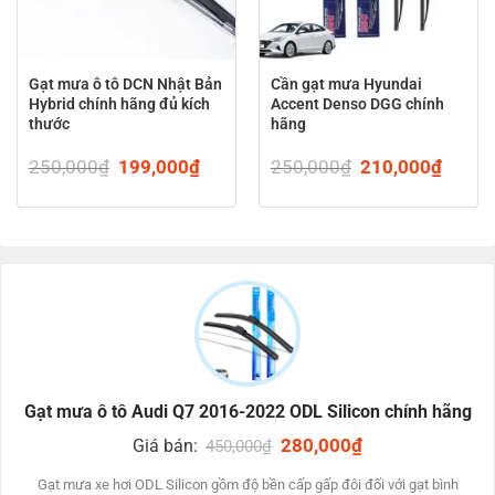
Gạt mưa ô tô DCN Nhật Bản
Cần gạt mưa Hyundai
Hybrid chính hãng đủ kích
Accent Denso DGG chính
thước
hãng
ent
250,000
₫
Original
199,000
₫
Current
250,000
₫
Original
210,000
₫
Curren
price
price
price
price
was:
is:
was:
is:
ƯU ĐIỂM VƯỢT TRỘI CỦA GẠT MƯA AUDI quận
000₫.
250,000₫.
199,000₫.
250,000₫.
210,0
7 năm 2016-2022
Kỹ thuật tiên tiến
Lưỡi gạt nước ODL đc giảm đúng chuẩn mực tạo nên vết
vệ sinh dài lâu, không có dấu sở hữu công nghệ tiên tiến
phân bổ áp lực nặng nề đồng phần đa.
Cấu tạo ủ ấp đi theo mặt đường cong của kính chắn gió để
Gạt mưa ô tô Audi Q7 2016-2022 ODL Silicon chính hãng
có công suất tiêu biểu vượt trội trong mỗi ĐK.
Original
280,000
₫
Current
Giá bán:
450,000
₫
Công nghệ số đông điều kiện thời tiết
price
price
was:
is:
Gạt mưa xe hơi ODL Silicon gồm độ bền cấp gấp đôi đối với gạt bình