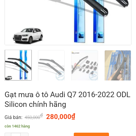
Gạt mưa ô tô Audi Q7 2016-2022 ODL
Silicon chính hãng
₫
Original
₫
Current
280,000
Giá bán:
450,000
price
price
còn 1462 hàng
was:
is: