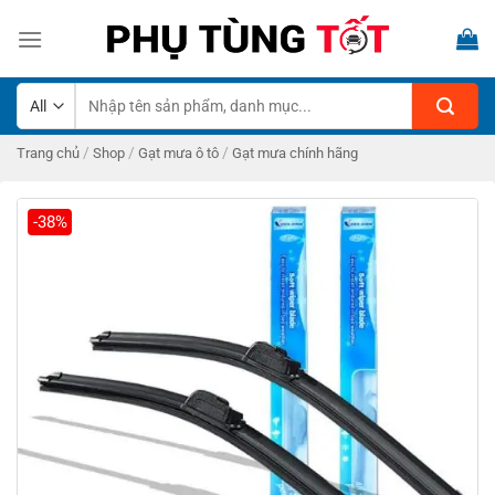
Skip
to
content
Tìm
kiếm:
/
/
/
Trang chủ
Shop
Gạt mưa ô tô
Gạt mưa chính hãng
-38%