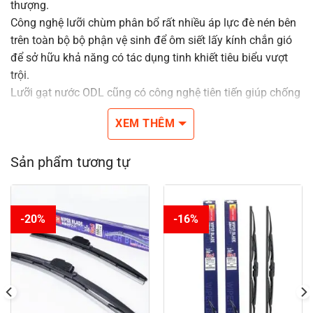
thượng.
Công nghệ lưỡi chùm phân bổ rất nhiều áp lực đè nén bên
trên toàn bộ bộ phận vệ sinh để ôm siết lấy kính chắn gió
để sở hữu khả năng có tác dụng tinh khiết tiêu biểu vượt
trội.
Lưỡi gạt nước ODL cũng có công nghệ tiên tiến giúp chống
lại những điều kiện khắt khe.
XEM THÊM
Cho góc nhìn rõ ràng, đáng tin cậy khi tài xế.
Đầu nối da năng để phù hợp với hầu hết những hình trạng
Sản phẩm tương tự
đề nghị gạt lớp nước bên trên Thị Trường.
Kích thước trường đoản cú 14inches cho đến 26inches.
-20%
-16%