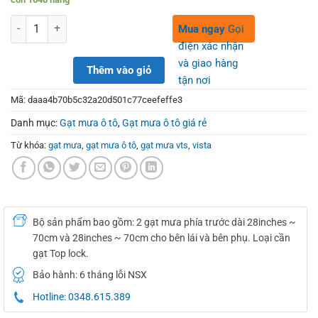
was:
is:
280,000₫.
150,000₫.
Số lượng
Mua ngay
Gọi
điện xác nhận
và giao hàng
Thêm vào giỏ
tận nơi
Mã:
daaa4b70b5c32a20d501c77ceefeffe3
Danh mục:
Gạt mưa ô tô
,
Gạt mưa ô tô giá rẻ
Từ khóa:
gạt mưa
,
gạt mưa ô tô
,
gạt mưa vts
,
vista
Bộ sản phẩm bao gồm: 2 gạt mưa phía trước dài 28inches ~
70cm và 28inches ~ 70cm cho bên lái và bên phụ. Loại cần
gạt Top lock.
Bảo hành: 6 tháng lỗi NSX
Hotline: 0348.615.389