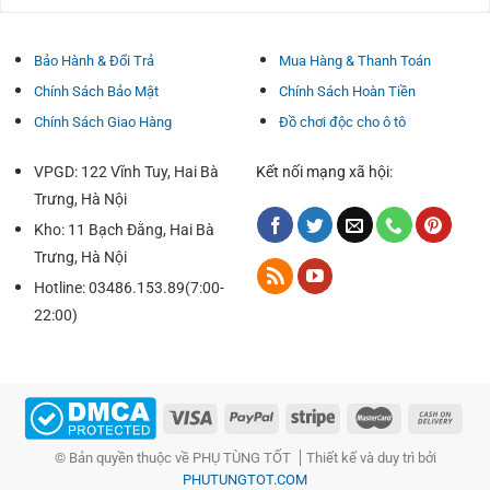
cao hơn nữa đề nghị gạt cao su nhưng tuổi lâu và chất
lượng độ bền gấp hai cần gạt cao su đặc.
Bảo Hành & Đổi Trả
Mua Hàng & Thanh Toán
– Thêm vào đây, Lưỡi gạt Silicon đc ghi nhận là một trong
Chính Sách Bảo Mật
Chính Sách Hoàn Tiền
số những cần gạt nước cực tốt để dùng trong ĐK mưa
phùn.
Chính Sách Giao Hàng
Đồ chơi độc cho ô tô
– Bản chất của chính nó khi là dựa vào cấu tạo thanh
VPGD: 122 Vĩnh Tuy, Hai Bà
Kết nối mạng xã hội:
xương được thiết kế với khí cồn học kết hợp với các lưỡi
Trưng, Hà Nội
silicon chất lượng cao được tủ than chì nano.
Kho: 11 Bạch Đằng, Hai Bà
Trưng, Hà Nội
Hotline: 03486.153.89(7:00-
22:00)
© Bản quyền thuộc về PHỤ TÙNG TỐT
Thiết kế và duy trì bởi
PHUTUNGTOT.COM