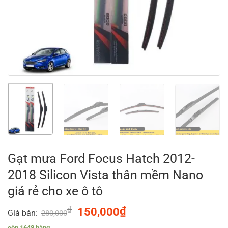
Gạt mưa Ford Focus Hatch 2012-
2018 Silicon Vista thân mềm Nano
giá rẻ cho xe ô tô
₫
Original
₫
Current
150,000
Giá bán:
280,000
price
price
còn 1648 hàng