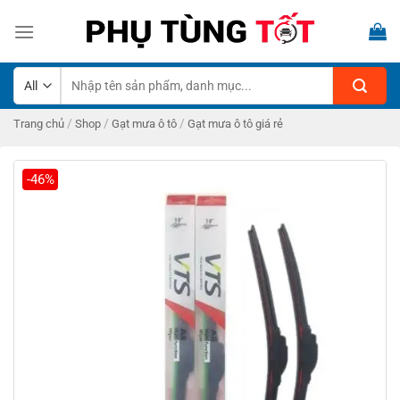
Skip
to
content
Tìm
kiếm:
/
/
/
Trang chủ
Shop
Gạt mưa ô tô
Gạt mưa ô tô giá rẻ
-46%