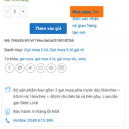
was:
is:
280,000₫.
150,000₫.
Số lượng
Mua ngay
Gọi
điện xác nhận
và giao hàng
Thêm vào giỏ
tận nơi
Mã:
f96b00c897ef194ec8e0a0318018f2bb
Danh mục:
Gạt mưa ô tô
,
Gạt mưa ô tô giá rẻ
Từ khóa:
gạt mưa
,
gạt mưa ô tô
,
gạt mưa vts
,
vista
Bộ sản phẩm bao gồm: 2 gạt mưa phía trước dài 26inches ~
65cm và 16inches ~ 40cm cho bên lái và bên phụ. Loại cần
gạt Slide Lock.
Bảo hành: 6 tháng lỗi NSX
Hotline: 0348.615.389