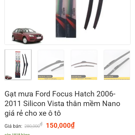
Gạt mưa Ford Focus Hatch 2006-
2011 Silicon Vista thân mềm Nano
giá rẻ cho xe ô tô
₫
Original
₫
Current
150,000
Giá bán:
280,000
price
price
còn 1818 hàng