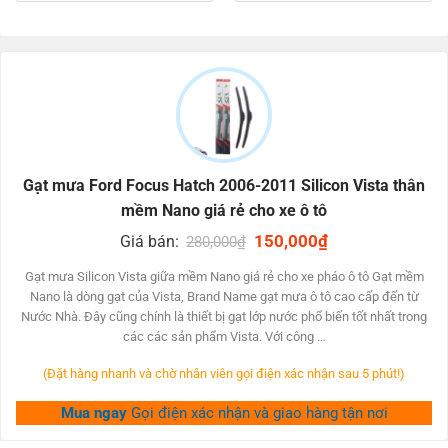
was:
is:
was:
is:
sửa chữa thay thế đề xuất gạt nước để đảm bảo tin cậy khi
000₫.
250,000₫.
199,000₫.
500,000₫.
398,0
tài xế.
– Thậm chí, một số trong những tình huống vì cần gạt nước không
còn cung ứng đc điều kiện hơi hậu và yêu cầu tài xế của người lái xe
nên phải nuốm nhanh.
ƯU ĐIỂM CỦA GẠT MƯA FORD FOCUS HATCH
Gạt mưa Ford Focus Hatch 2006-2011 Silicon Vista thân
2006-2011
mềm Nano giá rẻ cho xe ô tô
– Cần gạt nước mượt góp phân chia áp lực nặng nề rất
Original
150,000
₫
Current
Giá bán:
280,000
₫
nhiều
price
price
was:
is:
– Bám vào kính giúp gạt lớp nước êm ả và công dụng.
Gạt mưa Silicon Vista giữa mềm Nano giá rẻ cho xe pháo ô tô Gạt mềm
280,000₫.
150,000₫.
Nano là dòng gạt của Vista, Brand Name gạt mưa ô tô cao cấp đến từ
– Cần gạt lớp nước silicone được làm trường đoản cú chất liệu lưỡi
Nước Nhà. Đây cũng chính là thiết bị gạt lớp nước phổ biến tốt nhất trong
gạt silicone mượt.
các các sản phẩm Vista. Với công …
– Có độ lũ hồi cao, giúp cần gạt nước chuyển động kết quả
(Đặt hàng nhanh và chờ nhân viên gọi điện xác nhận sau 5 phút!)
rộng so với lưỡi gạt cao su đặc.
– không chỉ thế, thanh ngã cơ thể mềm mềm mại hơn
Mua ngay
Gọi điện xác nhận và giao hàng tận nơi
nhiều.