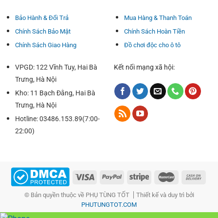
– Cần gạt silicone bình thường gồm giá cả cao hơn nữa
yêu cầu gạt cao su đặc mà tuổi thọ và chất lượng độ bền
Bảo Hành & Đổi Trả
Mua Hàng & Thanh Toán
gấp hai phải gạt cao su.
Chính Sách Bảo Mật
Chính Sách Hoàn Tiền
– Thêm vào chỗ này, Lưỡi gạt Silicon được ghi nhận là 1
Chính Sách Giao Hàng
Đồ chơi độc cho ô tô
trong những trong số những yêu cầu gạt nước tốt nhất để
dùng ở điều kiện mưa phùn.
VPGD: 122 Vĩnh Tuy, Hai Bà
Kết nối mạng xã hội:
– Bản hóa học của chính nó là nhờ vào cấu tạo thanh
Trưng, Hà Nội
xương được thiết kế với khí hễ học tập kết phù hợp với các
Kho: 11 Bạch Đằng, Hai Bà
lưỡi silicon rất chất lượng đc che than chì nano.
Trưng, Hà Nội
Hotline: 03486.153.89(7:00-
22:00)
© Bản quyền thuộc về PHỤ TÙNG TỐT
Thiết kế và duy trì bởi
PHUTUNGTOT.COM