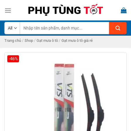
Skip
to
content
Tìm
kiếm:
/
/
/
Trang chủ
Shop
Gạt mưa ô tô
Gạt mưa ô tô giá rẻ
-46%