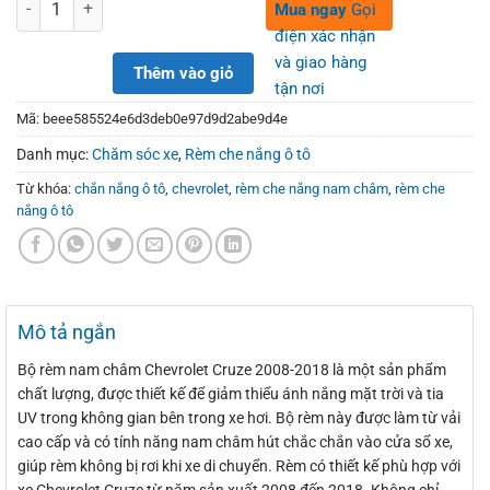
550,000₫.
390,000₫.
Số lượng
Mua ngay
Gọi
điện xác nhận
và giao hàng
Thêm vào giỏ
tận nơi
Mã:
beee585524e6d3deb0e97d9d2abe9d4e
Danh mục:
Chăm sóc xe
,
Rèm che nắng ô tô
Từ khóa:
chắn nắng ô tô
,
chevrolet
,
rèm che nắng nam châm
,
rèm che
nắng ô tô
Mô tả ngắn
Bộ rèm nam châm Chevrolet Cruze 2008-2018 là một sản phẩm
chất lượng, được thiết kế để giảm thiểu ánh nắng mặt trời và tia
UV trong không gian bên trong xe hơi. Bộ rèm này được làm từ vải
cao cấp và có tính năng nam châm hút chắc chắn vào cửa sổ xe,
giúp rèm không bị rơi khi xe di chuyển. Rèm có thiết kế phù hợp với
xe Chevrolet Cruze từ năm sản xuất 2008 đến 2018. Không chỉ