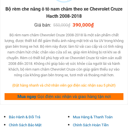
tăng tính thẩm mỹ đến thiết kế bên trong xe pháo của
Bộ rèm che nắng ô tô nam châm theo xe Chevrolet Cruze
game thủ.
Hacth 2008-2018
Tiết kiệm năng lượng điện năng: lúc dùng cỗ rèm bít
Original
390,000
₫
Current
Giá bán:
550,000
₫
nắng nam châm từ xe cộ Chevrolet, bạn không cần phải
price
price
was:
is:
sử dụng ổn định xe pháo có công suất to hơn để giữ
Bộ rèm nam châm Chevrolet Cruze 2008-2018 là một sản phẩm chất
550,000₫.
390,000₫.
lượng, được thiết kế để giảm thiểu ánh nắng mặt trời và tia UV trong không
cho không khí bên trong xe pháo mát rượi. Như vậy giúp
gian bên trong xe hơi. Bộ rèm này được làm từ vải cao cấp và có tính năng
tiết kiệm chi phí được 1 khối lượng năng lượng điện
nam châm hút chắc chắn vào cửa sổ xe, giúp rèm không bị rơi khi xe di
năng đáng kể và giảm ngân sách sử dụng ô tô của
chuyển. Rèm có thiết kế phù hợp với xe Chevrolet Cruze từ năm sản xuất
game thủ.
2008 đến 2018. Không chỉ giúp bảo vệ sức khỏe của người lái và hành
khách, bộ rèm nam châm Chevrolet Cruze còn giúp giảm thiểu sự vào
nóng của không gian bên trong xe, tươi mới và thoáng mát hơn.
ĐẶC ĐIỂM NỔI BẬT CỦA RÈM CHE NẮNG Ô TÔ
NAM CHÂM
(Đặt hàng nhanh và chờ nhân viên gọi điện xác nhận sau 5 phút!)
Bộ rèm chắn nắng nam châm được xem là 1 mẫu đổi mới
Mua ngay
Gọi điện xác nhận và giao hàng tận nơi
từ bỏ tấm che nắng và nóng cao su đặc hút chân chưa.
Khắc phục được những nhược điểm, không bị rơi khi kéo
Bảo Hành & Đổi Trả
Mua Hàng & Thanh Toán
cửa đụng̀ chắc cú hơn.
Chính Sách Bảo Mật
Chính Sách Hoàn Tiền