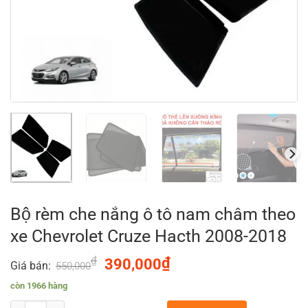
Bộ rèm che nắng ô tô nam châm theo
xe Chevrolet Cruze Hacth 2008-2018
₫
Original
₫
Current
390,000
Giá bán:
550,000
price
price
còn 1966 hàng
was:
is: