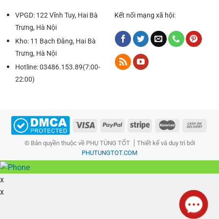
khi không sử dụng.
VPGD: 122 Vĩnh Tuy, Hai Bà
Kết nối mạng xã hội:
Trưng, Hà Nội
Kho: 11 Bạch Đằng, Hai Bà
Trưng, Hà Nội
Hotline: 03486.153.89(7:00-
22:00)
© Bản quyền thuộc về PHỤ TÙNG TỐT
Thiết kế và duy trì bởi
PHUTUNGTOT.COM
x
x
CẤU TẠO CỦA BẠT CHỐNG NẮNG XE Ô TÔ
NẮNG