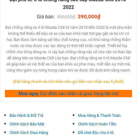
CHO XE Ô TÔ BAO GỒM
2022
Bạt phủ chống lóa rất có thể chắn tia hồng ngoại và bớt độ
Original
390,000
₫
Current
Giá bán:
450,000
₫
price
price
mát mẻ bên trên toàn bộ phần bên trên của chiếc xe
was:
is:
Bạt chống nắng xe ô tô Mazda CX8 từ năm 2018 đến 2022 là một phụ kiện
450,000₫.
390,000₫.
không thể thiếu để bảo vệ xe của bạn khỏi mặt trời gay gắt và tia UV có
Giúp bảo vệ những bề mặt nhựa, domain authority hoặc
hại. Bạt được làm bằng vật liệu chất lượng cao, có khả năng chống thấm
vải vóc trên xe cộ tránh bị phai màu, nứt nẻ hay bong rộp.
nước và chịu được các tác động từ thời tiết khắc nghiệt. Thiết kế tùy
chỉnh cho từng dòng xe, vì vậy bạt chống nắng này sẽ vừa vặn và tháo lắp
Bạt tủ chống nắng có năng lực chuyên môn chắn tia nắng
dễ dàng trên xe Mazda CX8 của bạn. Bạt chống nắng xe ô tô Mazda CX8
sẽ giúp bảo vệ nội thất xe của bạn khỏi sự phai màu, mất dần sự mới mẻ,
cũng như giảm sự nóng trong cabin khi xe được đỗ dưới ánh nắng mạnh.
Giữ mang lại độ ẩm bên phía trong xe cộ luôn luôn lạnh
giá rộng
(Đặt hàng nhanh và chờ nhân viên gọi điện xác nhận sau 5 phút!)
điều đặc biệt là lúc xe đậu bên cạnh trời ở thời gian lâu
Mua ngay
Gọi điện xác nhận và giao hàng tận nơi
năm.
Bạt lấp chống nắng cho xe cộ xe hơi được thiết kế với đơn
Bảo Hành & Đổi Trả
Mua Hàng & Thanh Toán
giản dễ dàng & dễ dàng đính bỏ lên trên xe cộ.
Chính Sách Bảo Mật
Chính Sách Hoàn Tiền
Chính Sách Giao Hàng
Đồ chơi độc cho ô tô
Nó có thể được gấp gọn và giữ lại trong chặn cất của xe