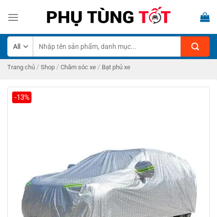
Skip
to
content
Tìm
kiếm:
/
/
/
Trang chủ
Shop
Chăm sóc xe
Bạt phủ xe
-13%