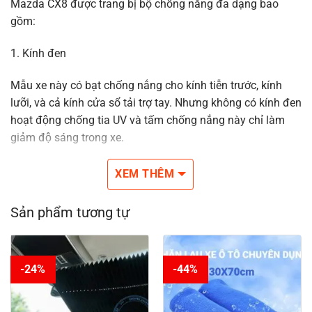
Mazda CX8 được trang bị bộ chống nắng đa dạng bao
gồm:
1. Kính đen
Mẫu xe này có bạt chống nắng cho kính tiễn trước, kính
lưỡi, và cả kính cửa sổ tải trợ tay. Nhưng không có kính đen
hoạt động chống tia UV và tấm chống nắng này chỉ làm
giảm độ sáng trong xe.
2. Tấm chống nắng
XEM THÊM
Mazda CX8 có tấm chống nắng được thiết kế chuyên biệt
Sản phẩm tương tự
và có thể tùy chỉnh được góc độ theo ý muốn. Ngoài ra,
tấm chống nắng cũng có chức năng chống tia cực tím
(UV).
-24%
-44%
3. Điều hòa tự động