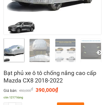
Bạt phủ xe ô tô chống nắng cao cấp
Mazda CX8 2018-2022
₫
Original
₫
Current
390,000
Giá bán:
450,000
price
price
còn 1217 hàng
was:
is: