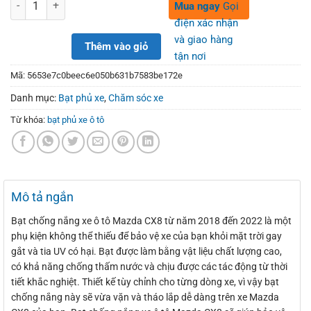
450,000₫.
390,000₫.
Số lượng
Mua ngay
Gọi
điện xác nhận
và giao hàng
Thêm vào giỏ
tận nơi
Mã:
5653e7c0beec6e050b631b7583be172e
Danh mục:
Bạt phủ xe
,
Chăm sóc xe
Từ khóa:
bạt phủ xe ô tô
Mô tả ngắn
Bạt chống nắng xe ô tô Mazda CX8 từ năm 2018 đến 2022 là một
phụ kiện không thể thiếu để bảo vệ xe của bạn khỏi mặt trời gay
gắt và tia UV có hại. Bạt được làm bằng vật liệu chất lượng cao,
có khả năng chống thấm nước và chịu được các tác động từ thời
tiết khắc nghiệt. Thiết kế tùy chỉnh cho từng dòng xe, vì vậy bạt
chống nắng này sẽ vừa vặn và tháo lắp dễ dàng trên xe Mazda