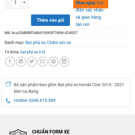
450,000₫.
390,000₫.
Số lượng
Mua ngay
Gọi
điện xác nhận
và giao hàng
Thêm vào giỏ
tận nơi
Mã:
bca25d888ffabb91b903f7d94c424007
Danh mục:
Bạt phủ xe
,
Chăm sóc xe
Từ khóa:
bạt phủ xe ô tô
Bộ sản phẩm bao gồm: Bạt phủ xe Honda Civic 2016 - 2021
kèm túi đựng.
Hotline: 0348.615.389
CHUẨN FORM XE