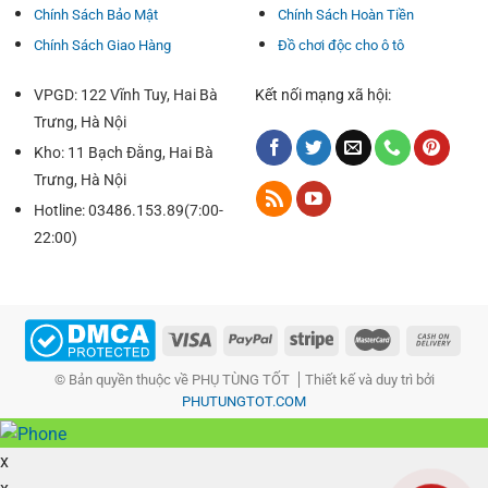
Chính Sách Bảo Mật
Chính Sách Hoàn Tiền
Chính Sách Giao Hàng
Đồ chơi độc cho ô tô
VPGD: 122 Vĩnh Tuy, Hai Bà
Kết nối mạng xã hội:
Trưng, Hà Nội
Kho: 11 Bạch Đằng, Hai Bà
Trưng, Hà Nội
Hotline: 03486.153.89(7:00-
22:00)
CẤU TẠO CỦA BẠT CHE NẮNG Ô TÔ
Mặt kế bên là lớp vải tráng PECA độ chịu nhiệt, chống thẩm
© Bản quyền thuộc về PHỤ TÙNG TỐT
Thiết kế và duy trì bởi
thấu, dẻo & kiên cố góp chống chói, chống thấm nước,
PHUTUNGTOT.COM
phòng dính những vết bụi tác dụng,
x
Lớp ở PECA lót bông mềm mại chưa có tác dụng xước xát