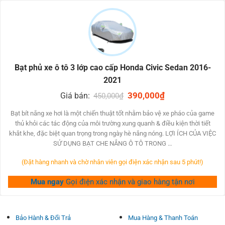
4. Bảo vệ xe pháo ngoài mưa:
Mưa trong ngày hè cũng hoàn toàn có thể có tác dụng sợ
cho bề mặt của chiếc xe xe hơi.
Bạt phủ xe ô tô 3 lớp cao cấp Honda Civic Sedan 2016-
Sử dụng bạt tủ xe pháo xe hơi rất có thể giúp đảm bảo xe
2021
khỏi mưa, giữ cho mặt phẳng của xe luôn thật sạch sẽ &
Original
390,000
₫
Current
Giá bán:
450,000
₫
bóng bẩy.
price
price
was:
is:
Bạt bít nắng xe hơi là một chiến thuật tốt nhằm bảo vệ xe pháo của game
450,000₫.
390,000₫.
5. Tiết kiệm ngân sách sửa chữa:
thủ khỏi các tác động của môi trường xung quanh & điều kiện thời tiết
khắt khe, đặc biệt quan trọng trong ngày hè nắng nóng. LỢI ÍCH CỦA VIỆC
Sử dụng bạt lấp xe cộ ô tô rất có thể góp giảm thiểu các
SỬ DỤNG BẠT CHE NẮNG Ô TÔ TRONG …
chi phí thay thế bởi vì ảnh hưởng của thời tiết
(Đặt hàng nhanh và chờ nhân viên gọi điện xác nhận sau 5 phút!)
Giúp cho xe cộ của bạn gia hạn giá tốt chữa trị cao hơn
Mua ngay
Gọi điện xác nhận và giao hàng tận nơi
nữa trong thời hạn nhiều năm.
Bảo Hành & Đổi Trả
Mua Hàng & Thanh Toán