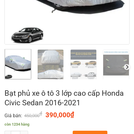
Bạt phủ xe ô tô 3 lớp cao cấp Honda
Civic Sedan 2016-2021
₫
Original
₫
Current
390,000
Giá bán:
450,000
price
price
còn 1234 hàng
was:
is: