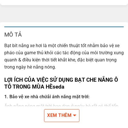
MÔ TẢ
Bạt bít nắng xe hơi là một chiến thuật tốt nhằm bảo vệ xe
pháo của game thủ khỏi các tác động của môi trường xung
quanh & điều kiện thời tiết khắt khe, đặc biệt quan trọng
trong ngày hè nắng nóng.
LỢI ÍCH CỦA VIỆC SỬ DỤNG BẠT CHE NẮNG Ô
TÔ TRONG MÙA HÈseda
1. Bảo vệ xe nhà chứải ánh nắng mặt trời:
Ánh nắng nóng mặt trời bạo dạn ở ngày hè rất có thể tổn
hại cho bề mặt của xe, làm mất color tô & làm giảm ngay
XEM THÊM
trị của nó.