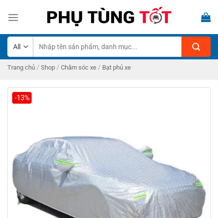
Skip
to
content
Tìm
kiếm:
/
/
/
Trang chủ
Shop
Chăm sóc xe
Bạt phủ xe
-13%