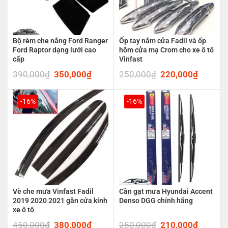
Bộ rèm che nắng Ford Ranger
Ốp tay nắm cửa Fadil và ốp
Ford Raptor dạng lưới cao
hõm cửa mạ Crom cho xe ô tô
cấp
Vinfast
390,000
₫
Original
350,000
₫
Current
250,000
₫
Original
220,000
₫
Current
price
price
price
price
was:
is:
was:
is:
390,000₫.
350,000₫.
250,000₫.
220,00
-16%
-16%
Vè che mưa Vinfast Fadil
Cần gạt mưa Hyundai Accent
2019 2020 2021 gắn cửa kính
Denso DGG chính hãng
xe ô tô
450,000
₫
Original
380,000
₫
Current
250,000
₫
Original
210,000
₫
Current