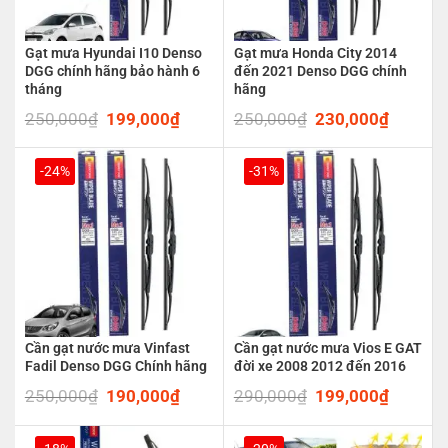
Gạt mưa Hyundai I10 Denso
Gạt mưa Honda City 2014
DGG chính hãng bảo hành 6
đến 2021 Denso DGG chính
tháng
hãng
250,000
₫
Original
199,000
₫
Current
250,000
₫
Original
230,000
₫
Current
price
price
price
price
was:
is:
was:
is:
250,000₫.
199,000₫.
250,000₫.
230,00
-24%
-31%
Cần gạt nước mưa Vinfast
Cần gạt nước mưa Vios E GAT
Fadil Denso DGG Chính hãng
đời xe 2008 2012 đến 2016
250,000
₫
Original
190,000
₫
Current
290,000
₫
Original
199,000
₫
Current
price
price
price
price
was:
is:
was:
is:
250,000₫.
190,000₫.
290,000₫.
199,00