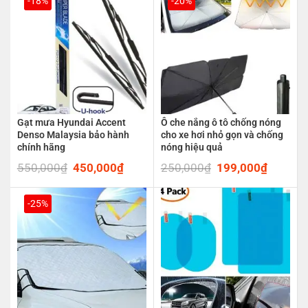
-18%
-20%
Gạt mưa Hyundai Accent
Ô che nắng ô tô chống nóng
Denso Malaysia bảo hành
cho xe hơi nhỏ gọn và chống
chính hãng
nóng hiệu quả
550,000
₫
Original
450,000
₫
Current
250,000
₫
Original
199,000
₫
Current
price
price
price
price
was:
is:
was:
is:
550,000₫.
450,000₫.
250,000₫.
199,00
-25%