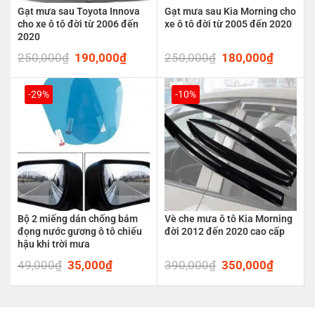
Gạt mưa sau Toyota Innova
Gạt mưa sau Kia Morning cho
cho xe ô tô đời từ 2006 đến
xe ô tô đời từ 2005 đến 2020
2020
250,000
₫
Original
190,000
₫
Current
250,000
₫
Original
180,000
₫
Current
price
price
price
price
was:
is:
was:
is:
250,000₫.
190,000₫.
250,000₫.
180,00
-29%
-10%
Bộ 2 miếng dán chống bám
Vè che mưa ô tô Kia Morning
đọng nước gương ô tô chiếu
đời 2012 đến 2020 cao cấp
hậu khi trời mưa
49,000
₫
Original
35,000
₫
Current
390,000
₫
Original
350,000
₫
Current
price
price
price
price
was:
is:
was:
is:
49,000₫.
35,000₫.
390,000₫.
350,00