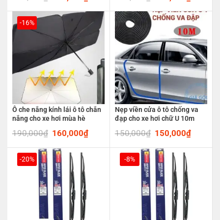
price
price
price
price
was:
is:
was:
is:
450,000₫.
380,000₫.
250,000₫.
210,00
-16%
Ô che nắng kính lái ô tô chắn
Nẹp viền cửa ô tô chống va
nắng cho xe hơi mùa hè
đạp cho xe hơi chữ U 10m
190,000
₫
Original
160,000
₫
Current
150,000
₫
Original
150,000
₫
Current
price
price
price
price
was:
is:
was:
is:
190,000₫.
160,000₫.
150,000₫.
150,00
-20%
-8%