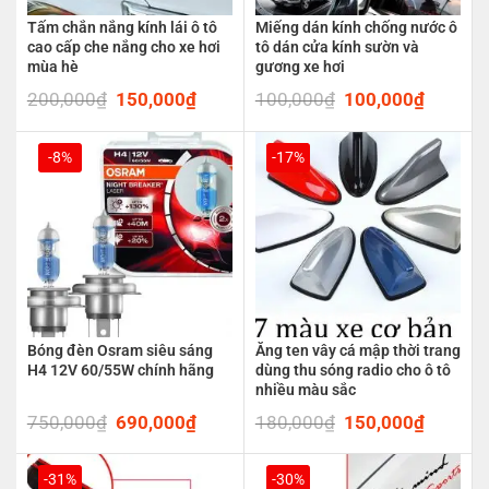
Tấm chắn nắng kính lái ô tô
Miếng dán kính chống nước ô
cao cấp che nắng cho xe hơi
tô dán cửa kính sườn và
mùa hè
gương xe hơi
200,000
₫
Original
150,000
₫
Current
100,000
₫
Original
100,000
₫
Current
price
price
price
price
was:
is:
was:
is:
200,000₫.
150,000₫.
100,000₫.
100,00
-8%
-17%
Bóng đèn Osram siêu sáng
Ăng ten vây cá mập thời trang
H4 12V 60/55W chính hãng
dùng thu sóng radio cho ô tô
nhiều màu sắc
750,000
₫
Original
690,000
₫
Current
180,000
₫
Original
150,000
₫
Current
price
price
price
price
was:
is:
was:
is:
750,000₫.
690,000₫.
180,000₫.
150,00
-31%
-30%