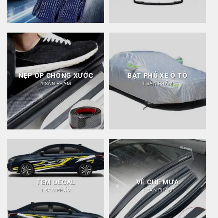
NẸP ỐP CHỐNG XƯỚC
BẠT PHỦ XE Ô TÔ
4 SẢN PHẨM
1 SẢN PHẨM
TEM DECAL
VÈ CHE MƯA
1 SẢN PHẨM
4 SẢN PHẨM