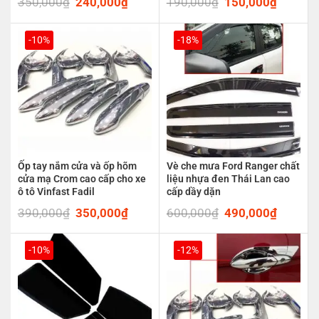
350,000
₫
Original
240,000
₫
Current
190,000
₫
Original
150,000
₫
Current
price
price
price
price
was:
is:
was:
is:
350,000₫.
240,000₫.
190,000₫.
150,00
-10%
-18%
Ốp tay nắm cửa và ốp hõm
Vè che mưa Ford Ranger chất
cửa mạ Crom cao cấp cho xe
liệu nhựa đen Thái Lan cao
ô tô Vinfast Fadil
cấp dầy dặn
390,000
₫
Original
350,000
₫
Current
600,000
₫
Original
490,000
₫
Current
price
price
price
price
was:
is:
was:
is:
390,000₫.
350,000₫.
600,000₫.
490,00
-10%
-12%