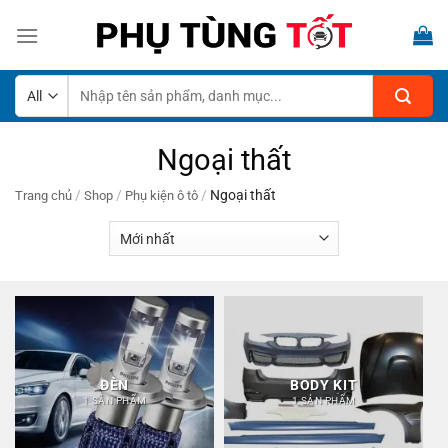
Skip
to
content
Tìm
kiếm:
Ngoại thất
/
/
/
Ngoại thất
Trang chủ
Shop
Phụ kiện ô tô
ĐÈN
BODY KIT
1 SẢN PHẨM
1 SẢN PHẨM