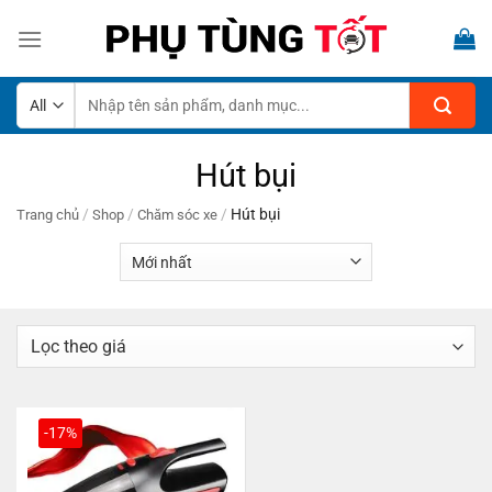
Skip
to
content
Tìm
kiếm:
Hút bụi
/
/
/
Hút bụi
Trang chủ
Shop
Chăm sóc xe
-17%