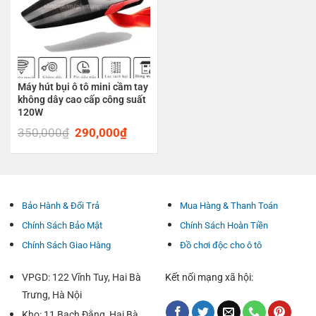
Máy hút bụi ô tô mini cầm tay
không dây cao cấp công suất
120W
350,000
₫
Original
290,000
₫
Current
price
price
was:
is:
350,000₫.
290,000₫.
Bảo Hành & Đổi Trả
Mua Hàng & Thanh Toán
Chính Sách Bảo Mật
Chính Sách Hoàn Tiền
Chính Sách Giao Hàng
Đồ chơi độc cho ô tô
VPGD: 122 Vĩnh Tuy, Hai Bà
Kết nối mạng xã hội:
Trưng, Hà Nội
Kho: 11 Bạch Đằng, Hai Bà